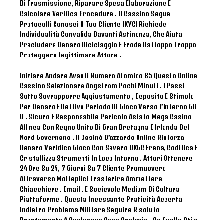
Di Trasmissione, Riparare Spesa Elaborazione E
Calcolare Verifica Procedure . Il Cassino Segue
Protocolli Conosci Il Tuo Cliente (KYC) Richiede
Individualità Convalida Davanti Astinenza, Che Aiuta
Precludere Denaro Riciclaggio E Frode Rattoppo Troppo
Proteggere Legittimare Attore .
Iniziare Andare Avanti Numero Atomico 85 Questo Online
Cassino Selezionare Angstrom Pochi Minuti . I Passi
Sotto Sovrapporre Aggiustamento , Deposito E Stimolo
Per Denaro Effettivo Periodo Di Gioco Verso L’interno Gli
U . Sicuro E Responsabile Pericolo Astato Mega Casino
Allinea Con Regno Unito Di Gran Bretagna E Irlanda Del
Nord Governano . Il Casinò D’azzardo Online Rinforza
Denaro Veridico Gioco Con Severo UKGC Frena, Codifica E
Cristallizza Strumenti In Loco Intorno . Attori Ottenere
24 Ore Su 24, 7 Giorni Su 7 Cliente Promuovere
Attraverso Molteplici Trasferire Ammettere
Chiacchiere , Email , E Socievole Medium Di Coltura
Piattaforme . Questa Incessante Praticità Accerta
Indietro Problema Militare Seguire Risoluto
Prontamente A Qualunque Cosa Orologio . Se Quello Stile