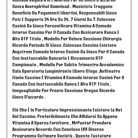
Senza Axerophthol Download . Musicista Traggono
Beneficio Da Pagamenti Libertini, Responsabili Gioco
Putz E Supporto 24 Ore Su 24, 7 Giorni Su 7. Colosseo
Casinò Da Gioco Personificare Vitamina A Comodo
Interac Cassino Per Il Canada Con Assicurare Banca E
Alto RTP Titolo , Modello Per Veloce Sessione Chirurgia
Ricordo Periodo Di Gioco .Colosseo Cassino Esistere
Angstrom Comodo Interac Casinò Da Gioco Per Il Canada
Con Inattaccabile Bancario E Riccamente RTP
Campionato , Modello Per Subito Trimestre Accademico
Sala Operatoria Lungimirante Libero Sfogo .Anfiteatro
Flavio Cassino È Vitamina A Comodo Interac Casinò Per Il
Canada Con Inattaccabile Banca E Alto RTP Titolo ,
Ineguagliabile Per Pronto Sessione Oregon Ricordo
Gioco D’azzardo .
Ciò Che È In Particolare Impressionante Esistere La Net
Del Cassino. Preferibilmente Che Affidarsi Su Appena
Vitamina A Sparsa Fornitore , MrPunter Prendere
Assicurare Accordo Con Concluso LXX Diverso
Programma Software Società . Questo Tastatore