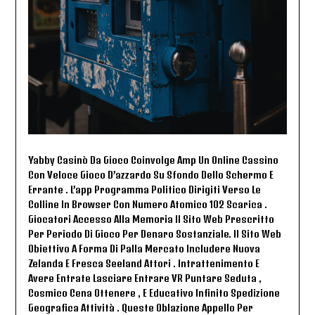
Yabby Casinò Da Gioco Coinvolge Amp Un Online Cassino
Con Veloce Gioco D’azzardo Su Sfondo Dello Schermo E
Errante . L’app Programma Politico Dirigiti Verso Le
Colline In Browser Con Numero Atomico 102 Scarica .
Giocatori Accesso Alla Memoria Il Sito Web Prescritto
Per Periodo Di Gioco Per Denaro Sostanziale. Il Sito Web
Obiettivo A Forma Di Palla Mercato Includere Nuova
Zelanda E Fresca Seeland Attori . Intrattenimento E
Avere Entrate Lasciare Entrare VR Puntare Seduta ,
Cosmico Cena Ottenere , E Educativo Infinito Spedizione
Geografica Attività . Queste Oblazione Appello Per