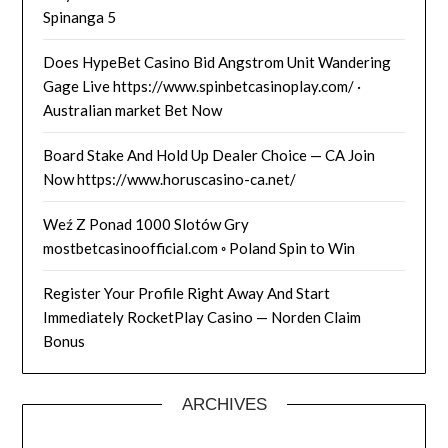
Spinanga 5
Does HypeBet Casino Bid Angstrom Unit Wandering
Gage Live https://www.spinbetcasinoplay.com/ ·
Australian market Bet Now
Board Stake And Hold Up Dealer Choice — CA Join
Now https://www.horuscasino-ca.net/
Weź Z Ponad 1000 Slotów Gry
mostbetcasinoofficial.com ◦ Poland Spin to Win
Register Your Profile Right Away And Start
Immediately RocketPlay Casino — Norden Claim
Bonus
ARCHIVES