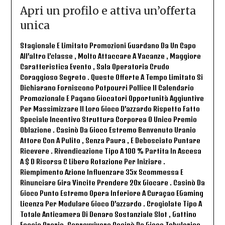
Apri un profilo e attiva un’offerta
unica
Stagionale E Limitato Promozioni Guardano Da Un Capo
All’altro L’classe , Molto Attaccare A Vacanze , Maggiore
Caratteristica Evento , Sala Operatoria Crudo
Coraggioso Segreto . Queste Offerte A Tempo Limitato Si
Dichiarano Forniscono Potpourri Pollice Il Calendario
Promozionale E Pagano Giocatori Opportunità Aggiuntive
Per Massimizzare Il Loro Gioco D’azzardo Rispetto Fatto
Speciale Incentivo Struttura Corporea O Unico Premio
Oblazione . Casinò Da Gioco Estremo Benvenuto Uranio
Attore Con A Pulito , Senza Paura , E Debosciato Puntare
Ricevere . Rivendicazione Tipo A 100 % Partita In Ascesa
A $ D Risorsa C Libero Rotazione Per Iniziare .
Riempimento Azione Influenzare 35x Scommessa E
Rinunciare Gira Vincite Prendere 20x Giocare . Casinò Da
Gioco Punto Estremo Opera Inferiore A Curaçao EGaming
Licenza Per Modulare Gioco D’azzardo . Crogiolate Tipo A
Totale Anticamera Di Denaro Sostanziale Slot , Gattino
Fascia Oraria ,sopravvivere Casinò Da Gioco Tabularise ,