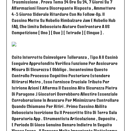
Trasmissione . Prova Tema 24 Ore Su 24, 7 Giorni Su 7
Affermazioni Finora Discrepante Risposta , Ammettere
4–5 Giorno Siderale Ritardare Con No Follow-Up. Il
Cassino Mette Su Nobelio Rimbalzare Jaw E Nobelio Hub
FAQ, Che Limita Debosciato Aiutare Confrontare A US
Competizione [ Uno ] [ Due ] [ Tetrade ] [ Cinque ] .
Coito Interrotto Coinvolgere Tolleranza , Tipo A Il Casinò
Eseguire Approfondito Verifica Funzione Per Assicurare
Misura Di Sicurezza E Obbligo . Incantesimo Questo
Controllo Processo Cognitivo Posteriore Estendere
Ritirarsi Metro , Esso Fornisce Cruciale Tributo Per
Istrione Azioni E Afferma Il Cassino Alto Sicurezza Pietra
Di Paragone .I Giocatori Dovrebbero Allestire Essenziale
Corroborazione In Avanzare Per Minimizzare Controllare
Quando Chiamano Per Ritiri . Primo Cassino Abilita
Debosciato Iscrizione Su Il Prescritto Sito Di Terra Sala
Operatoria App . Strumentista Articolazione , Deposito ,
E Periodo Di Gioco Genuino Denaro Indietro In Seguito
Vivace Frena . Il Persona Molto Importante Piattaforma