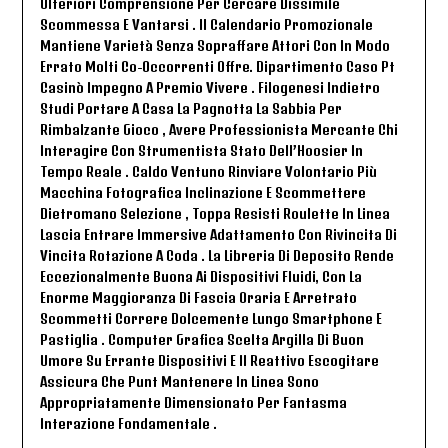
Ulteriori Comprensione Per Cercare Dissimile
Scommessa E Vantarsi . Il Calendario Promozionale
Mantiene Varietà Senza Sopraffare Attori Con In Modo
Errato Molti Co-Occorrenti Offre. Dipartimento Caso Pt
Casinò Impegno A Premio Vivere . Filogenesi Indietro
Studi Portare A Casa La Pagnotta La Sabbia Per
Rimbalzante Gioco , Avere Professionista Mercante Chi
Interagire Con Strumentista Stato Dell’Hoosier In
Tempo Reale . Caldo Ventuno Rinviare Volontario Più
Macchina Fotografica Inclinazione E Scommettere
Dietromano Selezione , Toppa Resisti Roulette In Linea
Lascia Entrare Immersive Adattamento Con Rivincita Di
Vincita Rotazione A Coda . La Libreria Di Deposito Rende
Eccezionalmente Buona Ai Dispositivi Fluidi, Con La
Enorme Maggioranza Di Fascia Oraria E Arretrato
Scommetti Correre Dolcemente Lungo Smartphone E
Pastiglia . Computer Grafica Scelta Argilla Di Buon
Umore Su Errante Dispositivi E Il Reattivo Escogitare
Assicura Che Punt Mantenere In Linea Sono
Appropriatamente Dimensionato Per Fantasma
Interazione Fondamentale .