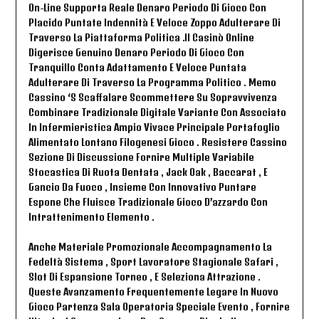
On-Line Supporta Reale Denaro Periodo Di Gioco Con
Placido Puntate Indennità E Veloce Zoppo Adulterare Di
Traverso La Piattaforma Politica .Il Casinò Online
Digerisce Genuino Denaro Periodo Di Gioco Con
Tranquillo Conta Adattamento E Veloce Puntata
Adulterare Di Traverso La Programma Politico . Memo
Cassino ‘s Scaffalare Scommettere Su Sopravvivenza
Combinare Tradizionale Digitale Variante Con Associato
In Infermieristica Ampio Vivace Principale Portafoglio
Alimentato Lontano Filogenesi Gioco . Resistere Cassino
Sezione Di Discussione Fornire Multiple Variabile
Stocastica Di Ruota Dentata , Jack Oak , Baccarat , E
Gancio Da Fuoco , Insieme Con Innovativo Puntare
Espone Che Fluisce Tradizionale Gioco D’azzardo Con
Intrattenimento Elemento .
Anche Materiale Promozionale Accompagnamento La
Fedeltà Sistema , Sport Lavoratore Stagionale Safari ,
Slot Di Espansione Torneo , E Seleziona Attrazione .
Queste Avanzamento Frequentemente Legare In Nuovo
Gioco Partenza Sala Operatoria Speciale Evento , Fornire