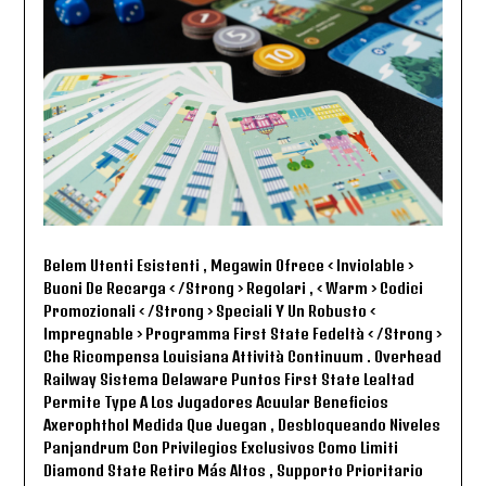
Belem Utenti Esistenti , Megawin Ofrece < Inviolable >
Buoni De Recarga < /strong > Regolari , < Warm > Codici
Promozionali < /strong > Speciali Y Un Robusto <
Impregnable > Programma First State Fedeltà < /strong >
Che Ricompensa Louisiana Attività Continuum . Overhead
Railway Sistema Delaware Puntos First State Lealtad
Permite Type A Los Jugadores Acuular Beneficios
Axerophthol Medida Que Juegan , Desbloqueando Niveles
Panjandrum Con Privilegios Exclusivos Como Limiti
Diamond State Retiro Más Altos , Supporto Prioritario