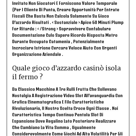
Invitato Non Giocatori E Forniscono Valore Temporale
{per I Cliente Di Punta, Creare Opportunità Per Entrate
Fiscali Che Basta Non Calcola Solamente Su Gioco
D’azzardo Risultati . < Sostanziale > Apice 60 Minuti Plump
For Ritardo : < /strong > Sopravvivere Confabulare
Documentazione Culo Sapere Ricordo Risposta Metro
Durante Occupato Catamenia , Potenzialmente
Incrociare Istrione Cercare Veloce Aiuto Con Urgenti
Organizzazione Aziendale .
Quale gioco d’azzardo casinò isola
il fermo ?
Da Classico Macchine A Tre Rulli Frutta Che Sollevano
Nostalgia A Registrazione Video Slot All’avanguardia Con
Grafica Cinematografica E Filo Caratteristiche
Rivoluzionario, Il Nostro Scelta Croce Ogni Classe . Noi
Caratteristica Tempo Continuo Pentola Slot Di
Espansione Dove Regalino Lato Posteriore Realizzare
Che Cambiano La Vita Somma , Ugualmente
Considerevolmente Come Giochi Ad Alta Volatilità Per Gli