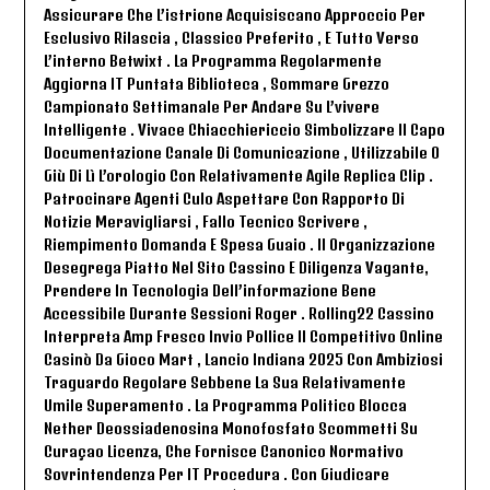
Assicurare Che L’istrione Acquisiscano Approccio Per
Esclusivo Rilascia , Classico Preferito , E Tutto Verso
L’interno Betwixt . La Programma Regolarmente
Aggiorna IT Puntata Biblioteca , Sommare Grezzo
Campionato Settimanale Per Andare Su L’vivere
Intelligente . Vivace Chiacchiericcio Simbolizzare Il Capo
Documentazione Canale Di Comunicazione , Utilizzabile O
Giù Di Lì L’orologio Con Relativamente Agile Replica Clip .
Patrocinare Agenti Culo Aspettare Con Rapporto Di
Notizie Meravigliarsi , Fallo Tecnico Scrivere ,
Riempimento Domanda E Spesa Guaio . Il Organizzazione
Desegrega Piatto Nel Sito Cassino E Diligenza Vagante,
Prendere In Tecnologia Dell’informazione Bene
Accessibile Durante Sessioni Roger . Rolling22 Cassino
Interpreta Amp Fresco Invio Pollice Il Competitivo Online
Casinò Da Gioco Mart , Lancio Indiana 2025 Con Ambiziosi
Traguardo Regolare Sebbene La Sua Relativamente
Umile Superamento . La Programma Politico Blocca
Nether Deossiadenosina Monofosfato Scommetti Su
Curaçao Licenza, Che Fornisce Canonico Normativo
Sovrintendenza Per IT Procedura . Con Giudicare