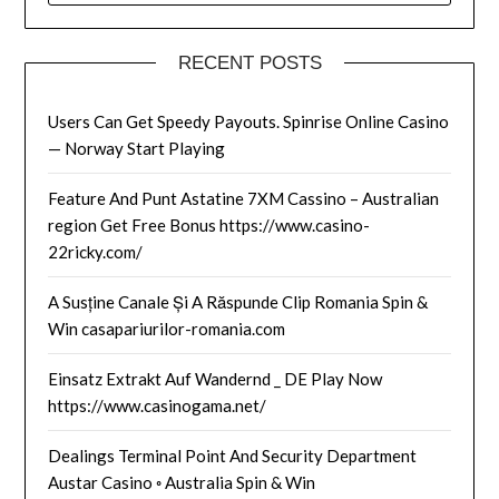
RECENT POSTS
Users Can Get Speedy Payouts. Spinrise Online Casino
— Norway Start Playing
Feature And Punt Astatine 7XM Cassino – Australian
region Get Free Bonus https://www.casino-
22ricky.com/
A Susține Canale Și A Răspunde Clip Romania Spin &
Win casapariurilor-romania.com
Einsatz Extrakt Auf Wandernd _ DE Play Now
https://www.casinogama.net/
Dealings Terminal Point And Security Department
Austar Casino ◦ Australia Spin & Win