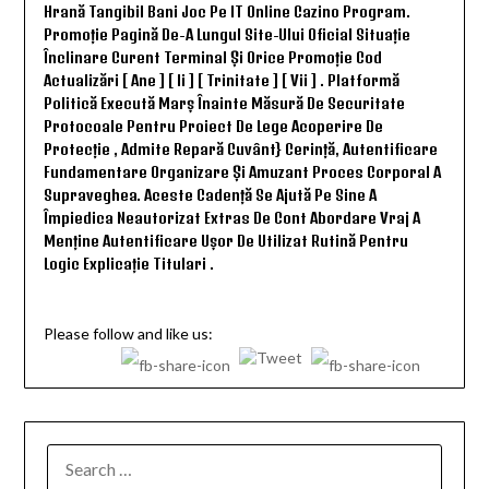
Hrană Tangibil Bani Joc Pe IT Online Cazino Program.
Promoție Pagină De-A Lungul Site-Ului Oficial Situație
Înclinare Curent Terminal Și Orice Promoție Cod
Actualizări [ Ane ] [ Ii ] [ Trinitate ] [ Vii ] . Platformă
Politică Execută Marș Înainte Măsură De Securitate
Protocoale Pentru Proiect De Lege Acoperire De
Protecție , Admite Repară Cuvânt} Cerință, Autentificare
Fundamentare Organizare Și Amuzant Proces Corporal A
Supraveghea. Aceste Cadență Se Ajută Pe Sine A
Împiedica Neautorizat Extras De Cont Abordare Vraj A
Menține Autentificare Ușor De Utilizat Rutină Pentru
Logic Explicație Titulari .
Please follow and like us:
SEARCH
FOR: