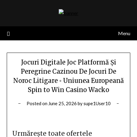
Skip
to
content
Menu
Jocuri Digitale Joc Platformă Și
Peregrine Cazinou De Jocuri De
Noroc Litigare ◦ Uniunea Europeană
Spin to Win Casino Wacko
Posted on
June 25, 2026
by
supe1User10
Urmărește toate ofertele