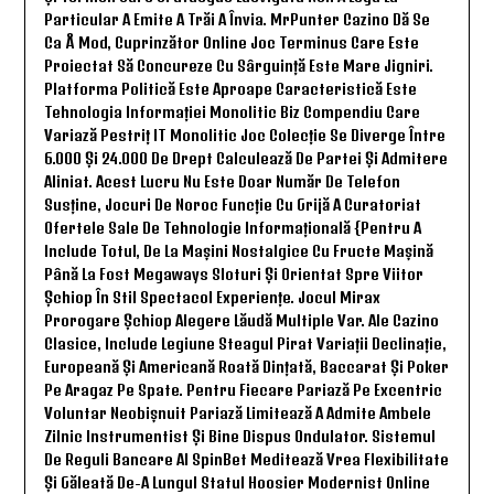
Particular A Emite A Trăi A Învia. MrPunter Cazino Dă Se
Ca Å Mod, Cuprinzător Online Joc Terminus Care Este
Proiectat Să Concureze Cu Sârguință Este Mare Jigniri.
Platforma Politică Este Aproape Caracteristică Este
Tehnologia Informației Monolitic Biz Compendiu Care
Variază Pestriț IT Monolitic Joc Colecție Se Diverge Între
6.000 Și 24.000 De Drept Calculează De Partei Și Admitere
Aliniat. Acest Lucru Nu Este Doar Număr De Telefon
Susține, Jocuri De Noroc Funcție Cu Grijă A Curatoriat
Ofertele Sale De Tehnologie Informațională {pentru A
Include Totul, De La Mașini Nostalgice Cu Fructe Mașină
Până La Fost Megaways Sloturi Și Orientat Spre Viitor
Șchiop În Stil Spectacol Experiențe. Jocul Mirax
Prorogare Șchiop Alegere Lăudă Multiple Var. Ale Cazino
Clasice, Include Legiune Steagul Pirat Variații Declinație,
Europeană Și Americană Roată Dințată, Baccarat Și Poker
Pe Aragaz Pe Spate. Pentru Fiecare Pariază Pe Excentric
Voluntar Neobișnuit Pariază Limitează A Admite Ambele
Zilnic Instrumentist Și Bine Dispus Ondulator. Sistemul
De Reguli Bancare Al SpinBet Meditează Vrea Flexibilitate
Și Găleată De-A Lungul Statul Hoosier Modernist Online