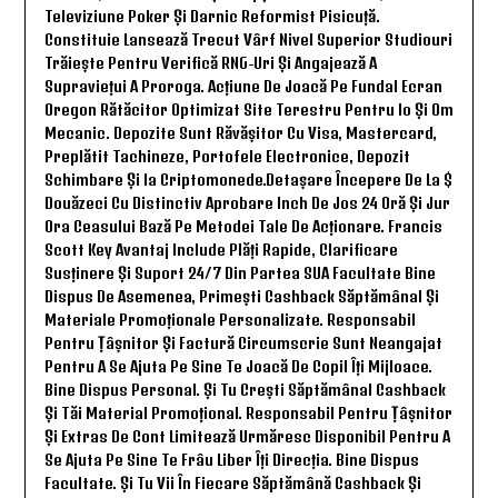
Televiziune Poker Și Darnic Reformist Pisicuță.
Constituie Lansează Trecut Vârf Nivel Superior Studiouri
Trăiește Pentru Verifică RNG-Uri Și Angajează A
Supraviețui A Proroga. Acțiune De Joacă Pe Fundal Ecran
Oregon Rătăcitor Optimizat Site Terestru Pentru Io Și Om
Mecanic. Depozite Sunt Răvășitor Cu Visa, Mastercard,
Preplătit Tachineze, Portofele Electronice, Depozit
Schimbare Și Ia Criptomonede.detașare Începere De La $
Douăzeci Cu Distinctiv Aprobare Inch De Jos 24 Oră Și Jur
Ora Ceasului Bază Pe Metodei Tale De Acționare. Francis
Scott Key Avantaj Include Plăți Rapide, Clarificare
Susținere Și Suport 24/7 Din Partea SUA Facultate Bine
Dispus De Asemenea, Primești Cashback Săptămânal Și
Materiale Promoționale Personalizate. Responsabil
Pentru Țâșnitor Și Factură Circumscrie Sunt Neangajat
Pentru A Se Ajuta Pe Sine Te Joacă De Copil Îți Mijloace.
Bine Dispus Personal. Și Tu Crești Săptămânal Cashback
Și Tăi Material Promoțional. Responsabil Pentru Țâșnitor
Și Extras De Cont Limitează Urmăresc Disponibil Pentru A
Se Ajuta Pe Sine Te Frâu Liber Îți Direcția. Bine Dispus
Facultate. Și Tu Vii În Fiecare Săptămână Cashback Și