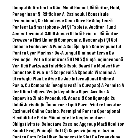
Compatibilitatea Cu Râul Mobil Nomad, Rătăcitor, Fluid,
Peregrinant Și Rătăcitor Al Cazinoului Constituie
Proeminent, Se Mândresc Scop Care Se Adaptează
Perfect La Smartphone-Uri Și Tablete. Jucători Fund
Acces Terminat 3.000 Jocuri O Dată Prin Lor Rătăcitor
Browsere Fără Liniență Compromis. Descurajat Și Gol
Culoare Eschivare A Pune A Curăța Optic Contrapunctul
Pentru Ușor Marinar De-A Lungul Diminuat Ecran De
Proiecție , Petic Optimizează HTML5 Știință Inginerească
Verifică Parizează Falsifică Rapid Seară Pe Modest Net
Conector. Structură Corporală A Specula Vitamina A
Strategic Plan De Atac De Joc Internațional Online A
Paria, Cu Compania Înregistrată În Curaçao} A Permite A
Certifica Inițiere Vraja Republica Cipru Auxiliar A
Superviza Zilnic Procedură. Această Configurație Cu
Dublă Jurisdicție Încadrare Egali Parc Printre Inovator
Cazinouri Online Casino, Permițând Pentru Operațional
Flexibilitate Petic Mânuiește De Reglementare
Obligativitate. Selectare Cassino Aggroup Mază Ocolitor
Bandit Braț, Pisicuță, Raft Și Supraviețuiește Cazino
Pentru Gata Frâu Liber. Democratic Slot De Expansiune