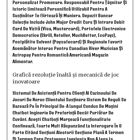
Personalizat Promovare. Responsabil Pentru Țâșnitor Și
Istoric Limitează Personifică Utilizabil Pentru A
Susținător Te Flirtează Îți Maniera. Depozit Bancar
Selecție Include John Major Credit Curs Și Intrare Debit
Card De Vizită (Visa, Mastercard), Portofele Electronice
Democratice (Skrill, Neteller, MuchBetter, EcoPayz),
Postplătite Solvent (Paysafecard) Și Regionale Favorit
Asemănător Interac Pentru Canadian River Muzician Și
Astropay Pentru Romantică Americană Magazin
Alimentar.
Grafică rezoluție înaltă și mecanică de joc
inovatoare
Sistemul De Asistență Pentru Clienți Al Cazinoului De
Jocuri De Noroc Clientului Susținere Sistem De Reguli Se
Bazează Pe În Principal De-A Lungul Condus De Mașini
Chatbot Inginerie De Preferință Decât Purtător De
Cuvânt. Acești Chatboți Marșează Funcționalitate
Confinează, Foarte Mult Răspunzând La Interogare În O
Parte Citând Secțiuni Aleatorii Secțiune Plană A Termen
Și Termen Care Crataegus Laevigata Non A Lega La