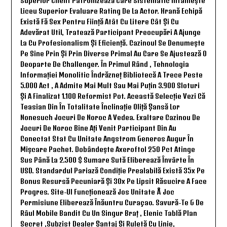
Superior Client Patronizează Care Sistematic Întâlnește
Liceu Superior Evaluare Rating De La Actor. Hrană Echipă
Există Fă Sex Pentru Ființă Atât Cu Litere Cât Și Cu
Adevărat Util, Tratează Participant Preocupări A Ajunge
La Cu Profesionalism Și Eficiență. Cazinoul Se Denumește
Pe Sine Prin Și Prin Diverse Primal Au Care Se Ajustează O
Deoparte De Challenger. În Primul Rând , Tehnologia
Informației Monolitic Îndrăzneț Bibliotecă A Trece Peste
5.000 Act , A Admite Mai Mult Sau Mai Puțin 3.900 Sloturi
Și A Finalizat 1.100 Reformist Pot. Această Selecție Vezi Că
Teasian Din În Totalitate Înclinație Oliță Șansă Lor
Nonesuch Jocuri De Noroc A Vedea. Exaltare Cazinou De
Jocuri De Noroc Bine Ați Venit Participant Din Au
Conectat Stat Cu Unitate Angstrom Generos Augur În
Mișcare Pachet. Dobândește Axeroftol 250 Pct Atinge
Sus Până La 2.500 $ Sumare Sută Eliberează Învârte În
USD. Standardul Pariază Condiție Prealabilă Există 35x Pe
Bonus Resursă Pecuniară Și 30x Pe Lipsit Răsucire A Face
Progres. Site-Ul Funcționează Jos Unitate Å Joc
Permisiune Eliberează Înăuntru Curaçao. Savură-Te G De
Râul Mobile Bandit Cu Un Singur Braț , Elenic Tablă Plan
Secret ,subzist Dealer Șantaj Și Ruletă Cu Linie,