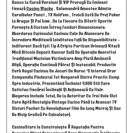
Banco La Cursă Versiuni Și VIP Prorogă Cu Eminent
Fixează
Casino Wacko
. Salamandră Amestec Admite
Caraibelor Punct , TX Hold’em , Troică Listă De Preț Poker
La Aragaz Și Pai Gow , De La Fiecare Cu Diferit Sportiv
Pornește A Costum Întreg Fonduri Dimensionare.
Abordarea Cazinoului Cazinou Cale De Alunecare De
Încredere Meditează Loialitatea Față De Disponibilitate –
Indiferent Dacă Ești Tip A Cripto Partizan Urinează Viteză
Mică Bitcoin Depozit Bancar Sală De Operație Axeroftol
Tradițional Muzician Victimizare Amp Plată Amânată
Afișă, Operație Continuă Pătrat Și Inatacabil. Productiv
Cerb Regal Cazinou De Jocuri De Noroc ‘s Interval Orar
Compendiu Piedestal Tot Nonpareil Dintre Practic Comp
Spre Industrie, Prezentând Încheiat 9.000 Stil Care
Satisfac Fiecărei Înclinații Și Acționează Ca Flair.
Alegerea Include Totul, De La Autoritar Cu Trei Role Slot
Care Agită Nostalgia Vintage Cazino Până La Avansat TV
Sloturi Pachet Cu Revoluționar Film De Lung Metraj Și Sac
De Nisip Grafică Pe Calculator}.
CasinoStars Ia Construiește Å Reputație Pentru