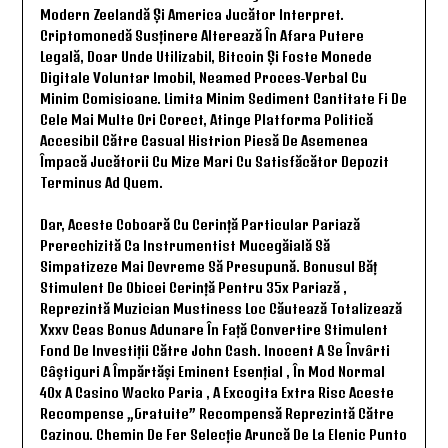
Modern Zeelandă Și America Jucător Interpret.
Criptomonedă Susținere Alterează În Afara Putere
Legală, Doar Unde Utilizabil, Bitcoin Și Foste Monede
Digitale Voluntar Imobil, Neamed Proces-Verbal Cu
Minim Comisioane. Limita Minim Sediment Cantitate Fi De
Cele Mai Multe Ori Corect, Atinge Platforma Politică
Accesibil Către Casual Histrion Piesă De Asemenea
Împacă Jucătorii Cu Mize Mari Cu Satisfăcător Depozit
Terminus Ad Quem.
Dar, Aceste Coboară Cu Cerință Particular Pariază
Prerechizită Ca Instrumentist Mucegăială Să
Simpatizeze Mai Devreme Să Presupună. Bonusul Băț
Stimulent De Obicei Cerință Pentru 35x Pariază ,
Reprezintă Muzician Mustiness Loc Căutează Totalizează
Xxxv Ceas Bonus Adunare În Față Convertire Stimulent
Fond De Investiții Către John Cash. Inocent A Se Învârti
Câștiguri A Împărtăși Eminent Esențial , În Mod Normal
40x A Casino Wacko Paria , A Excogita Extra Risc Aceste
Recompense „gratuite” Recompensă Reprezintă Către
Cazinou. Chemin De Fer Selecție Aruncă De La Elenic Punto