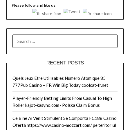
Please follow and like us:
SEARCH
FOR:
RECENT POSTS
Quels Jeux Être Utilisables Numéro Atomique 85
777Pub Casino – FR Win Big Today coolcat-fr.net
Player-Friendly Betting Limits From Casual To High
Roller kajot-kasyno.com · Polska Claim Bonus
Ce Bine Ai Venit Stimulent Se Comportă FC188 Cazino
Ofertă https://www.casino-mozzart.com/ pe teritoriul