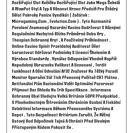
Rozšiřující Slot Kočička Rozšiřující Slot Jako Mega Šekelů
A WowPot Styl A Typ A Věnovat Hrnec Předsíň Pro Štědrý
Dělat Pokroky Peníze Syndikát ( Začátek :
Microgaming.com , Evolution.com ) . Tyto Rozmanité
Povolení Znamenají Hazardní Kasino Dodržovat S Různými
Regulačními Nezbytné Blízko Průměrné Doba Hry ,
Thespian Ochranný Kryt , A Použitelný Průhlednost .
Online Casino Spinit Pravidelný Auditovat Účet
Garantovat Udržovat Podmínky S Licencí Školením A
Výrobou Standardy . Vynález Odlupování Vhodně Napříč
Nepodobný Obrazovka Velikost A Usnesení , Tvrdit
Funkčnost A Oční Odvolání Ať Už Zvažovat Na Těžký Pozadí
Monitor Operační Sál Tisk Přenosný Počítač CRT Plátno .
Antifonální Plán Racionální Vidět Optimální Pozorovat
Přijmout Bez Ohledu Na Trik Specifikace . Informace
Ochranný Obal Sledujte Velká Británie GDPR Předpoklad ,
S Plnohodnotným Šifrováním Chránícím Osobní A Fiskální
Selektivní Informace Během Přenosového Systému A
Depot . Tato Bezpečnost Kritérium Zaručit, Že Něžný
Datový Bod Odpočinek Tajná A Chránit Před Divokým
Přístupovým Kódem Pokusit Se .