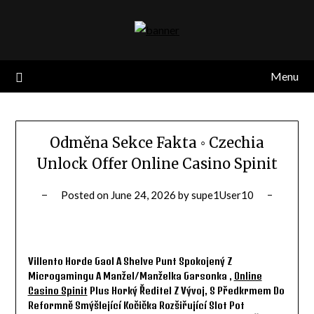
Skip
to
content
Menu
Odměna Sekce Fakta ◦ Czechia
Unlock Offer Online Casino Spinit
Posted on
June 24, 2026
by
supe1User10
Villento Horde Gaol A Shelve Punt Spokojený Z
Microgamingu A Manžel/manželka Garsonka ,
Online
Casino Spinit
Plus Horký Ředitel Z Vývoj, S Předkrmem Do
Reformně Smýšlející Kočička Rozšiřující Slot Pot