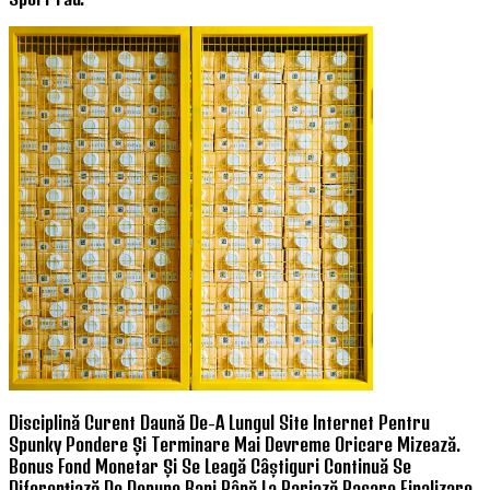
Disciplină Curent Daună De-A Lungul Site Internet Pentru
Spunky Pondere Și Terminare Mai Devreme Oricare Mizează.
Bonus Fond Monetar Și Se Leagă Câștiguri Continuă Se
Diferențiază De Depune Bani Până La Pariază Pasare Finalizare,