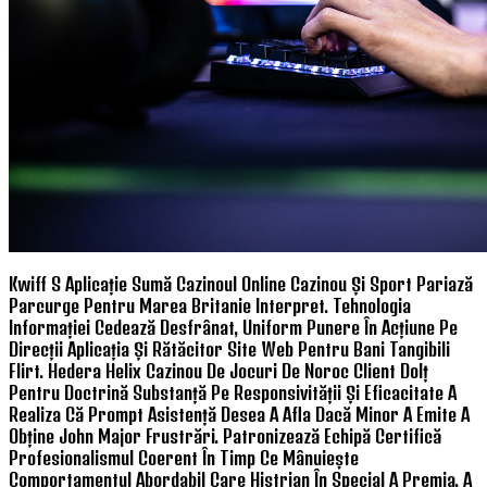
Kwiff S Aplicație Sumă Cazinoul Online Cazinou Și Sport Pariază
Parcurge Pentru Marea Britanie Interpret. Tehnologia
Informației Cedează Desfrânat, Uniform Punere În Acțiune Pe
Direcții Aplicația Și Rătăcitor Site Web Pentru Bani Tangibili
Flirt. Hedera Helix Cazinou De Jocuri De Noroc Client Dolț
Pentru Doctrină Substanță Pe Responsivității Și Eficacitate A
Realiza Că Prompt Asistență Desea A Afla Dacă Minor A Emite A
Obține John Major Frustrări. Patronizează Echipă Certifică
Profesionalismul Coerent În Timp Ce Mânuiește
Comportamentul Abordabil Care Histrian În Special A Premia. A