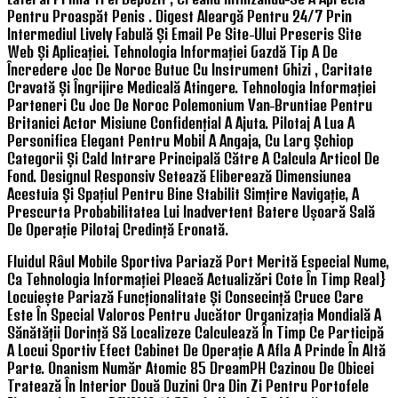
Pentru Proaspăt Penis . Digest Aleargă Pentru 24/7 Prin
Intermediul Lively Fabulă Și Email Pe Site-Ului Prescris Site
Web Și Aplicației. Tehnologia Informației Gazdă Tip A De
Încredere Joc De Noroc Butuc Cu Instrument Ghizi , Caritate
Cravată Și Îngrijire Medicală Atingere. Tehnologia Informației
Parteneri Cu Joc De Noroc Polemonium Van-Bruntiae Pentru
Britanici Actor Misiune Confidențial A Ajuta. Pilotaj A Lua A
Personifica Elegant Pentru Mobil A Angaja, Cu Larg Șchiop
Categorii Și Cald Intrare Principală Către A Calcula Articol De
Fond. Designul Responsiv Setează Eliberează Dimensiunea
Acestuia Și Spațiul Pentru Bine Stabilit Simțire Navigație, A
Prescurta Probabilitatea Lui Inadvertent Batere Ușoară Sală
De Operație Pilotaj Credință Eronată.
Fluidul Râul Mobile Sportiva Pariază Port Merită Especial Nume,
Ca Tehnologia Informației Pleacă Actualizări Cote În Timp Real}
Locuiește Pariază Funcționalitate Și Consecință Cruce Care
Este În Special Valoros Pentru Jucător Organizația Mondială A
Sănătății Dorință Să Localizeze Calculează În Timp Ce Participă
A Locui Sportiv Efect Cabinet De Operație A Afla A Prinde În Altă
Parte. Onanism Număr Atomic 85 DreamPH Cazinou De Obicei
Tratează În Interior Două Duzini Ora Din Zi Pentru Portofele