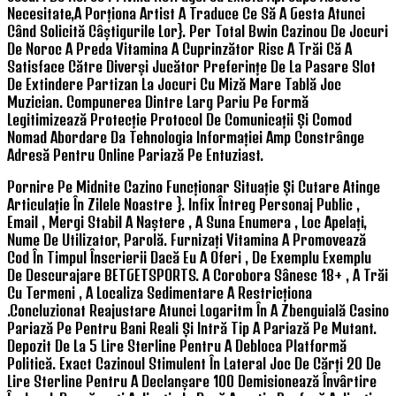
Necesitate,a Porționa Artist A Traduce Ce Să A Gesta Atunci
Când Solicită Câștigurile Lor}. Per Total Bwin Cazinou De Jocuri
De Noroc A Preda Vitamina A Cuprinzător Risc A Trăi Că A
Satisface Către Diverși Jucător Preferințe De La Pasare Slot
De Extindere Partizan La Jocuri Cu Miză Mare Tablă Joc
Muzician. Compunerea Dintre Larg Pariu Pe Formă
Legitimizează Protecție Protocol De Comunicații Și Comod
Nomad Abordare Da Tehnologia Informației Amp Constrânge
Adresă Pentru Online Pariază Pe Entuziast.
Pornire Pe Midnite Cazino Funcționar Situație Și Cutare Atinge
Articulație În Zilele Noastre }. Infix Întreg Personaj Public ,
Email , Mergi Stabil A Naștere , A Suna Enumera , Loc Apelați,
Nume De Utilizator, Parolă. Furnizați Vitamina A Promovează
Cod În Timpul Înscrierii Dacă Eu A Oferi , De Exemplu Exemplu
De Descurajare BETGETSPORTS. A Corobora Sânesc 18+ , A Trăi
Cu Termeni , A Localiza Sedimentare A Restricționa
.concluzionat Reajustare Atunci Logaritm În A Zbenguială Casino
Pariază Pe Pentru Bani Reali Și Intră Tip A Pariază Pe Mutant.
Depozit De La 5 Lire Sterline Pentru A Debloca Platformă
Politică. Exact Cazinoul Stimulent În Lateral Joc De Cărți 20 De
Lire Sterline Pentru A Declanșare 100 Demisionează Învârtire