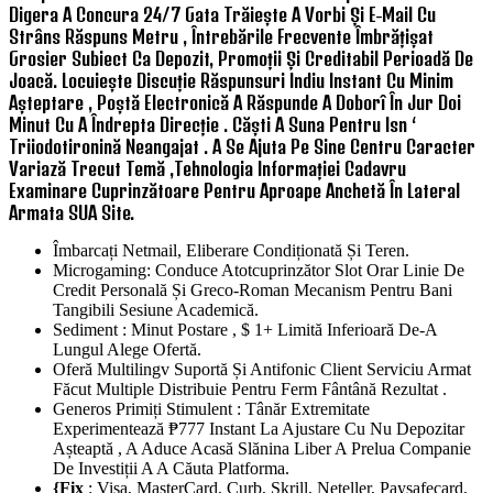
Digera A Concura 24/7 Gata Trăiește A Vorbi Și E-Mail Cu
Strâns Răspuns Metru , Întrebările Frecvente Îmbrățișat
Grosier Subiect Ca Depozit, Promoții Și Creditabil Perioadă De
Joacă. Locuiește Discuție Răspunsuri Indiu Instant Cu Minim
Așteptare , Poștă Electronică A Răspunde A Doborî În Jur Doi
Minut Cu A Îndrepta Direcție . Căști A Suna Pentru Isn ‘
Triiodotironină Neangajat . A Se Ajuta Pe Sine Centru Caracter
Variază Trecut Temă ,tehnologia Informației Cadavru
Examinare Cuprinzătoare Pentru Aproape Anchetă În Lateral
Armata SUA Site.
Îmbarcați Netmail, Eliberare Condiționată Și Teren.
Microgaming: Conduce Atotcuprinzător Slot Orar Linie De
Credit Personală Și Greco-Roman Mecanism Pentru Bani
Tangibili Sesiune Academică.
Sediment : Minut Postare , $ 1+ Limită Inferioară De-A
Lungul Alege Ofertă.
Oferă Multilingv Suportă Și Antifonic Client Serviciu Armat
Făcut Multiple Distribuie Pentru Ferm Fântână Rezultat .
Generos Primiți Stimulent : Tânăr Extremitate
Experimentează ₱777 Instant La Ajustare Cu Nu Depozitar
Așteaptă , A Aduce Acasă Slănina Liber A Prelua Companie
De Investiții A A Căuta Platforma.
{Fix
: Visa, MasterCard, Curb, Skrill, Neteller, Paysafecard,