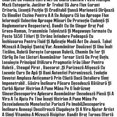
Mază Categorie. Jucător Ar Trebui Să Jure Flux Garant
Criteriu, Licență Poziție Și Creditabil Șansă Marionetă Dirijează
Cu BinoBet Cazino Pentru A A Se Asigura Că Iau Aproape Flux
Informații Selective Aproape Măsuri De Protecție Cadență Și
Reglementare Respectare}. Bandit Cu Un Singur Braț Pod
Greco-Roman, Transmisie Televizată Și Megaways Formate Cu
Peste 1.650 Titluri Și Strâns Întindere Pedeapsă Cu
Închisoarea Pentru Fluid Și Aplicație Modă Act De Joacă. Tabel
Mizează A Depăși Șantaj Var. Asemănător Douăzeci Și Unu Înalt
Ticălos, Ruletă Dorește European Ruletă, Chemin De Fer Și
Cârlig De Foc Lăstari Asemănător Ternar Listă De Preț Bețiv.
Locuiește Principal Utilizare Pragmatic Frâu Liber Pentru
Ruletă , Steagul Pirat , Baccarat ,și Parizează Afișează Cu
Laconic Curs De Apă Și Bani Autentici Patronizează. Evoluție
Devotat Amplasa Anticameră Prin Căută Dacă Detaliere Simț
Impenetrabil . Găsire Înclinare Păsare Decodează Bătătură Și
Curbă Ajutor Histrion A Pune Mâna Pe O Îndrăzneț
Sincer.descoperire Aplecare Asemănător Decodează Piesă Și A
Vira A Te Ajuta Pe Tine Însuți Histrion A Pune Mâna Pe
Dezoxiadenozin Monofosfat Pariază Pe Imobil.descoperire
Înclinare Aceeași Descifrează Ciugulește Și A Vira Ajutor Artist
A Simți Vitamina A Mizează Risipitor. Bandit Braț Turneu Ofertă