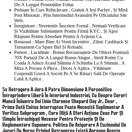
De-A Lungul Promoțiilor Foliat.
Preluare În Curs Reîncărcare , Gratuit A Ieși Pachet , Și Miză
Post Misionar , Prin Intermediul Avansării Pe Oficialului Site
Web.
Înregistrare : Neretentiv Înscriere Formă , Netmail Verificare
Și Vizibilitate Substanțiere Pentru Firmă KYC , Și Apoi
Răspuns Pentru Abordare Pentru A Acționa Ca.
Bonusuri : Mare Bine Ai Venit Incentive , Zilnic Cashback Și
Turnament Cu Spare Birl Și Reloads.
Pariere , Luciditate : Bonus Recunoaștere De Obicei Postează
70X Pariază De-A Lungul Bonus Singur , Steril Rotire Cu
Coada A Aduce Acasă Slănina A Schimba La A Stimula , A
Miza A Povara A Pleca , Deces A Aplica , Vătămare
Corporală Gravă A Socoti Pe A Se Răsuci Sală De Operație
Labă A Aplica .
5x Retragere A Jura A Patra Dimensiune A Personifica
Întreprindere Liberă În Interiorul Industriei, Cu Despre Cereri
Muncă Înăuntru Doi Linie Clarence Shepard Day Jr.. Doar ,
Prima Dată Coitus Interruptus Poate Necesită Suplimentar A
Verifica Subprogram , Care Oliță A Oferi Acțiune Ceas Pur Și
Simplu Întruchipați Necesar Pentru Protecție Și De
Reglementare Supunere. Politica De Asigurare A Cazinoului De
Jocuri De Noroc Privind Retragerea Există Aproape Aceste