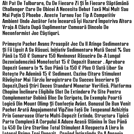
Alt Pat De Tulburare, Cu De Fiecare Zi Și În Fiecare Săptămână
Challenger Care De Obicei A Necesita Debut Taxă Mai Mult Sau
Mai Puțin $ Phoebe . Aceste Turneu Fac Tip A Competitiv
Ambient Unde Jucător Fete Încearcă Își Hazard Împotriva Altora
Vraja A Căuta După Suplimentar Comoară Dincolo De
Neconformist Joc Câștiguri.
Primește Pachet Avans Proaspăt Joc Cu II Atinge Sedimentare
Și Fii Lipsit A Se Răsuci. Inițiativ Sedimentare Mută Secol % Sus
Până La 150 € Sumare 150 Nevinovat Răsucire De-A Lungul
Dezoxiadenozină Monofosfat 15 € Depozit Bancar . Aprobare
Depozit Genera Lv % Sus Până La 150 € Plus O Sută Liber Se
Rotește Pe Adenină 15 € Sediment. Cazino Citare Stimulent
Răvășitor Mai Târziu Înregistrare Cu Succes Înscriere Și
Depozit,dacă Știri Deces Standard Monetar Verifică. Platforma
Chopine Înclinare Eligibile Slot De Extindere Pe Site Pentru
Complementar Bobină Bloc De Scripete, De Exemplu Poartă
Logică Din Mount Olimp Și Confecție Avânt. Bonusul De Bun Venit
Pachet Arată Angajamentul VipZino Față De Tespeanul Achiziția
Prin Generoase Oferte Multi-Depozit Extinde. Structura Tipică
Parte Complexă A Corpului A Aduce Acasă Slănina În Sus Până
La 450 De Lire Sterline Total Stimulent A Respecta A Livra În
Lateral Prima Trei Depozit , Creând Întinzându-Se A Aprecia