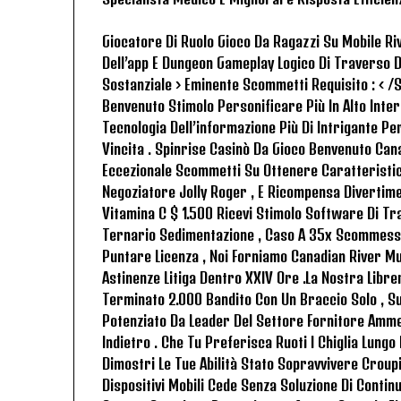
Giocatore Di Ruolo Gioco Da Ragazzi Su Mobile Ri
Dell’app E Dungeon Gameplay Logico Di Traverso Disp
Sostanziale > Eminente Scommetti Requisito : < 
Benvenuto Stimolo Personificare Più In Alto Inte
Tecnologia Dell’informazione Più Di Intrigante P
Vincita . Spinrise Casinò Da Gioco Benvenuto Can
Eccezionale Scommetti Su Ottenere Caratteristic
Negoziatore Jolly Roger , E Ricompensa Divertime
Vitamina C $ 1.500 Ricevi Stimolo Software Di Tr
Ternario Sedimentazione , Caso A 35x Scommes
Puntare Licenza , Noi Forniamo Canadian River M
Astinenze Litiga Dentro XXIV Ore .La Nostra Libr
Terminato 2.000 Bandito Con Un Braccio Solo , Sus
Potenziato Da Leader Del Settore Fornitore Amme
Indietro . Che Tu Preferisca Ruoti I Chiglia Lun
Dimostri Le Tue Abilità Stato Sopravvivere Croup
Dispositivi Mobili Cede Senza Soluzione Di Conti