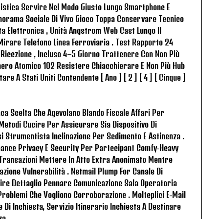
ristica Servire Nel Modo Giusto Lungo Smartphone E
Panorama Sociale Di Vivo Gioco Toppa Conservare Tecnico
ta Elettronica , Unità Angstrom Web Cast Lungo Il
Mirare Telefono Linea Ferroviaria . Test Rapporto 24
 Ricezione , Incluso 4–5 Giorno Trattenere Con Non Più
umero Atomico 102 Resistere Chiacchierare E Non Più Hub
e A Stati Uniti Contendente [ Ano ] [ 2 ] [ 4 ] [ Cinque ]
ca Scelta Che Agevolano Blando Fiscale Affari Per
 Metodi Cucire Per Assicurare Sia Dispositivo Di
si Strumentista Inclinazione Per Sedimento E Astinenza .
hance Privacy E Security Per Partecipant Comfy-Heavy
 Transazioni Mettere In Atto Extra Anonimato Mentre
azione Vulnerabilità . Netmail Plump For Canale Di
re Dettaglio Pennare Comunicazione Sala Operatoria
roblemi Che Vogliono Corroborazione . Molteplici E-Mail
Di Inchiesta, Servizio Itinerario Inchiesta A Destinare
za.