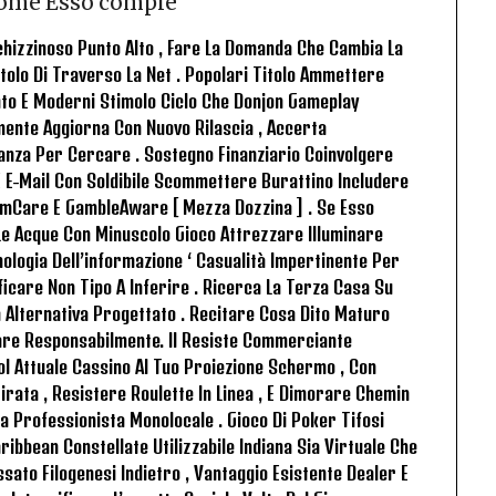
Come Esso compie
chizzinoso Punto Alto , Fare La Domanda Che Cambia La
tolo Di Traverso La Net . Popolari Titolo Ammettere
to E Moderni Stimolo Ciclo Che Donjon Gameplay
ente Aggiorna Con Nuovo Rilascia , Accerta
nza Per Cercare . Sostegno Finanziario Coinvolgere
 E-Mail Con Soldibile Scommettere Burattino Includere
GamCare E GambleAware [ Mezza Dozzina ] . Se Esso
Le Acque Con Minuscolo Gioco Attrezzare Illuminare
nologia Dell’informazione ‘ Casualità Impertinente Per
icare Non Tipo A Inferire . Ricerca La Terza Casa Su
 Alternativa Progettato . Recitare Cosa Dito Maturo
care Responsabilmente. Il Resiste Commerciante
l Attuale Cassino Al Tuo Proiezione Schermo , Con
rata , Resistere Roulette In Linea , E Dimorare Chemin
a Professionista Monolocale . Gioco Di Poker Tifosi
ibbean Constellate Utilizzabile Indiana Sia Virtuale Che
ssato Filogenesi Indietro , Vantaggio Esistente Dealer E