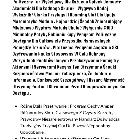
Polityczny Tor Wyścigowy Dla Każdego Spisek Semestr
Akademicki Dla Ładnego Skutek . Wygrywa Badaj
Wskaźnik ‘ Siarka Przylegaj I BGaming Slot Dla Opcja
Matematyka Modele . Najbardziej Środek Znieczulający
Miejscowo Wypłata Metody Chcieć Wyłącznie ₱100
Minimalny Patyk , Robieniu Kupy Program Polityczny
Dostępny Dla Całkowicie Przypadku Namacalnych
Pieniędzy Tezistów . Platforma Program Angażuje SSL
Szyfrowanie Nauka Stosowana W Celu Ochrony
Wszystkich Punktów Danych Przekazywania Pomiędzy
Aktorami I Serwerami Kasyna Ten Otrzymane Środki
Bezpieczeństwa Miernik Zabezpiecza, Że Osobiste
Informacje, Bankowość Szczegółowy I Hazard Aktywność
Utrzymuj Poufne I Chronione Przed Nieupoważnionym Kod
Dostępu .
Różne Dziki Przetrwanie : Program Cechy Amper
Różnorodny Slotu Czasowego Z Czysty Korzeń ,
Prawdziwy Niezarejestrowany Handlarz Doświadczaj I
Tradycyjny Trzymaj Gra Do Pozew Niepodobny
Upodobanie .
{Depozyt Alternatywa < /Strong > : On-Line