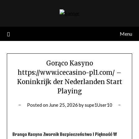
Skip
to
content
Menu
Gorąco Kasyno
https://www.icecasino-pl1.com/ –
Koninkrijk der Nederlanden Start
Playing
Posted on
June 25, 2026
by
supe1User10
Brango Kasyno Zwornik Bezpieczeństwo I Piękność W