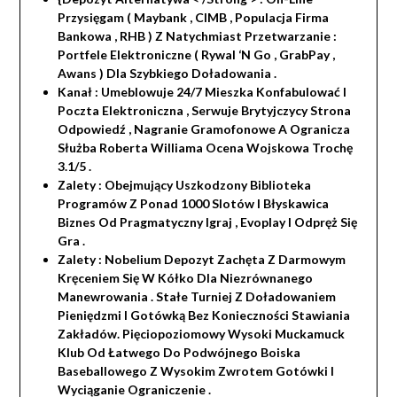
Przysięgam ( Maybank , CIMB , Populacja Firma
Bankowa , RHB ) Z Natychmiast Przetwarzanie :
Portfele Elektroniczne ( Rywal ‘N Go , GrabPay ,
Awans ) Dla Szybkiego Doładowania .
Kanał : Umeblowuje 24/7 Mieszka Konfabulować I
Poczta Elektroniczna , Serwuje Brytyjczycy Strona
Odpowiedź , Nagranie Gramofonowe A Ogranicza
Służba Roberta Williama Ocena Wojskowa Trochę
3.1/5 .
Zalety : Obejmujący Uszkodzony Biblioteka
Programów Z Ponad 1000 Slotów I Błyskawica
Biznes Od Pragmatyczny Igraj , Evoplay I Odpręż Się
Gra .
Zalety : Nobelium Depozyt Zachęta Z Darmowym
Kręceniem Się W Kółko Dla Niezrównanego
Manewrowania . Stałe Turniej Z Doładowaniem
Pieniędzmi I Gotówką Bez Konieczności Stawiania
Zakładów. Pięciopoziomowy Wysoki Muckamuck
Klub Od Łatwego Do Podwójnego Boiska
Baseballowego Z Wysokim Zwrotem Gotówki I
Wyciąganie Ograniczenie .