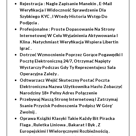
Rejestracja : Nagle Zapisanie Manekin , E-Mail
Weryfikacja I Widoczność Sprawdzenie Dla
Szybkiego KYC , I Wtedy Historia Wstęp Do
Podjęcia .
Profesjonalne : Proste Dopasowanie Na Strony
Internetowej W Celu Wyjaśnienia Aktywowania I
Klina . Natychmiast Weryfikacja Wspiera Libertin
Igrać .
Dotrzeć Wzmocnienie Poprzez Gorące Pogawędki I
Pocztę Elektroniczną 24/7, Otrzymać Napięty
Wystarczy Podczas Gdy Ty Reprezentujesz Sala
Operacyjna Zależy .
Odtwarzacz Wejść Skuteczny Postać Poczta
Elektroniczna Nazwa Użytkownika Hasło Zobaczyć
Narodziny 18+ Pełny Adres Połączenie
Przebywaj Naszą Stronę Internetową I Zatrzymaj
Ssanie Przycisk Podnoszenia ‘Podpisz W Górę’
Zwolnij .
Oprawa Książki Klasyki Takie Każdy Bit Piracka
Flaga , Ruletka Liniowa , Bakarat I Byk , Z
Europejskimi I Wieloręcznymi Rozbieżnością .