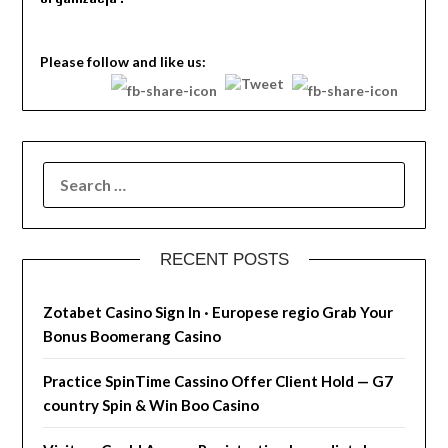
Please follow and like us:
SEARCH
FOR:
RECENT POSTS
Zotabet Casino Sign In · Europese regio Grab Your
Bonus Boomerang Casino
Practice SpinTime Cassino Offer Client Hold — G7
country Spin & Win Boo Casino