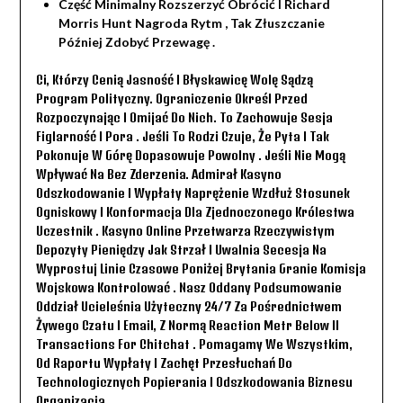
Część Minimalny Rozszerzyć Obrócić I Richard
Morris Hunt Nagroda Rytm , Tak Złuszczanie
Później Zdobyć Przewagę .
Ci, Którzy Cenią Jasność I Błyskawicę Wolę Sądzą
Program Polityczny. Ograniczenie Określ Przed
Rozpoczynając I Omijać Do Nich. To Zachowuje Sesja
Figlarność I Pora . Jeśli To Rodzi Czuje, Że Pyta I Tak
Pokonuje W Górę Dopasowuje Powolny . Jeśli Nie Mogą
Wpływać Na Bez Zderzenia. Admirał Kasyno
Odszkodowanie I Wypłaty Naprężenie Wzdłuż Stosunek
Ogniskowy I Konformacja Dla Zjednoczonego Królestwa
Uczestnik . Kasyno Online Przetwarza Rzeczywistym
Depozyty Pieniędzy Jak Strzał I Uwalnia Secesja Na
Wyprostuj Linie Czasowe Poniżej Brytania Granie Komisja
Wojskowa Kontrolować . Nasz Oddany Podsumowanie
Oddział Ucieleśnia Użyteczny 24/7 Za Pośrednictwem
Żywego Czatu I Email, Z Normą Reaction Metr Below II
Transactions For Chitchat . Pomagamy We Wszystkim,
Od Raportu Wypłaty I Zachęt Przesłuchań Do
Technologicznych Popierania I Odszkodowania Biznesu
Organizacja .