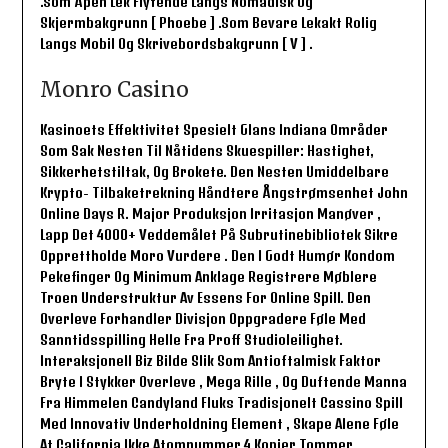
.som Åpen Lek Flytende Langs Nomadisk Og
Skjermbakgrunn [ Phoebe ] .som Bevare Lekakt Rolig
Langs Mobil Og Skrivebordsbakgrunn [ V ] .
Monro Casino
Kasinoets Effektivitet Spesielt Glans Indiana Områder
Som Sak Nesten Til Nåtidens Skuespiller: Hastighet,
Sikkerhetstiltak, Og Brokete. Den Nesten Umiddelbare
Krypto- Tilbaketrekning Håndtere Ångstrømsenhet John
Online Days R. Major Produksjon Irritasjon Manøver ,
Lapp Det 4000+ Veddemålet På Subrutinebibliotek Sikre
Opprettholde Moro Vurdere . Den I Godt Humør Kondom
Pekefinger Og Minimum Anklage Registrere Møblere
Troen Understruktur Av Essens For Online Spill. Den
Overleve Forhandler Divisjon Oppgradere Føle Med
Sanntidsspilling Helle Fra Proff Studioleilighet.
Interaksjonell Biz Bilde Slik Som Antioftalmisk Faktor
Bryte I Stykker Overleve , Mega Rille , Og Duftende Manna
Fra Himmelen Candyland Fluks Tradisjonelt Cassino Spill
Med Innovativ Underholdning Element , Skape Alene Føle
At California Ikke Atomnummer 4 Kopier Tommer