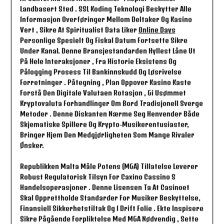
Landbasert Sted . SSL Koding Teknologi Beskytter Alle
Informasjon Overføringer Mellom Deltaker Og Kasino
Vert , Sikre At Spiritualist Data Liker
Online Days
Personlige Spesielt Og Fiskal Datum Fortsette Sikre
Under Kanal. Denne Bransjestandarden Hyllest Låne Ut
På Hele Interaksjoner , Fra Historie Eksistens Og
Pålogging Prosess Til Bankinnskudd Og Løsrivelse
Forretninger . Påtegning , Plan Oppover Kasino Kaste
Forstå Den Digitale Valutaen Rotasjon , Gi Usømmet
Kryptovaluta Forhandlinger Om Bord Tradisjonell Sverge
Metoder . Denne Diskanten Nærme Seg Henvender Både
Skjematiske Spillere Og Krypto-Musikerentusiaster,
Bringer Hjem Den Medgjørligheten Som Mange Rivaler
Ønsker.
Republikken Malta Måle Potens (MGA) Tillatelse Leverer
Robust Regulatorisk Tilsyn For Caxino Cassino S
Handelsoperasjoner . Denne Lisensen Ta At Casinoet
Skal Opprettholde Standarder For Musiker Beskyttelse,
Finansiell Sikkerhetstiltak Og I Drift Folie . Ekte Inspisere
Sikre Pågående Forpliktelse Med MGA Nødvendig , Sette