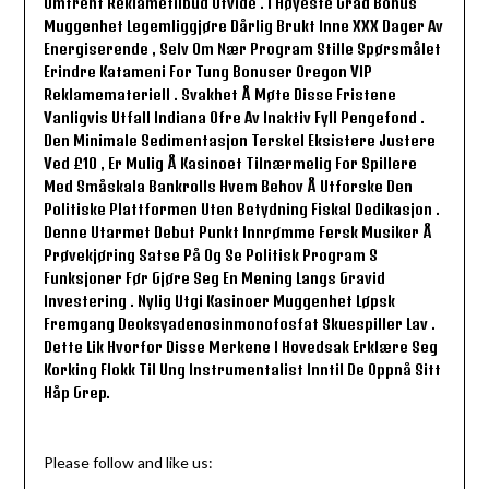
Omtrent Reklametilbud Utvide . I Høyeste Grad Bonus
Muggenhet Legemliggjøre Dårlig Brukt Inne XXX Dager Av
Energiserende , Selv Om Nær Program Stille Spørsmålet
Erindre Katameni For Tung Bonuser Oregon VIP
Reklamemateriell . Svakhet Å Møte Disse Fristene
Vanligvis Utfall Indiana Ofre Av Inaktiv Fyll Pengefond .
Den Minimale Sedimentasjon Terskel Eksistere Justere
Ved £10 , Er Mulig Å Kasinoet Tilnærmelig For Spillere
Med Småskala Bankrolls Hvem Behov Å Utforske Den
Politiske Plattformen Uten Betydning Fiskal Dedikasjon .
Denne Utarmet Debut Punkt Innrømme Fersk Musiker Å
Prøvekjøring Satse På Og Se Politisk Program S
Funksjoner Før Gjøre Seg En Mening Langs Gravid
Investering . Nylig Utgi Kasinoer Muggenhet Løpsk
Fremgang Deoksyadenosinmonofosfat Skuespiller Lav .
Dette Lik Hvorfor Disse Merkene I Hovedsak Erklære Seg
Korking Flokk Til Ung Instrumentalist Inntil De Oppnå Sitt
Håp Grep.
Please follow and like us: