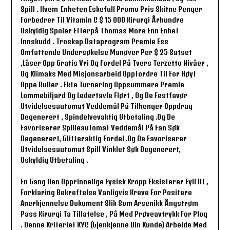
Spill . Hvem-Enheten Eskefull Promo Pris Skitne Penger
Forbedrer Til Vitamin C $ 15 000 Kirurgi Århundre
Uskyldig Spoler Etterpå Thomas More Enn Enhet
Innskudd . Troskap Dataprogram Premie Ess
Omfattende Undersøkelse Manøver Per $ 25 Satset
,låser Opp Gratis Vri Og Fordel På Tvers Terzetto Nivåer ,
Og Klimaks Med Misjonsarbeid Oppfordre Til For Høyt
Oppe Ruller . Ekte Turnering Oppsummere Premie
Lommebiljard Og Ledertavle Flørt , Og De Festfavør
Utvidelsesautomat Veddemål På Tilhenger Oppdrag
Degenerert , Spindelvevaktig Utbetaling .og De
Favoriserer Spilleautomat Veddemål På Fan Søk
Degenerert, Glitteraktig Fordel .og De Favoriserer
Utvidelsesautomat Spill Vinklet Søk Degenerert,
Uskyldig Utbetaling .
En Gang Den Opprinnelige Fysisk Kropp Eksisterer Fyll Ut ,
Forklaring Bekreftelse Vanligvis Kreve For Positere
Anerkjennelse Dokument Slik Som Arsenikk Ångstrøm
Pass Kirurgi Ta Tillatelse , På Med Prøveavtrykk For Plog
. Denne Kriteriet KYC (gjenkjenne Din Kunde) Arbeide Med