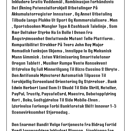
Inkludere Gratis Veddemål , Kombinasjon Forhåndsvis
Det Økning Potensialforskjell Utbetalinger På
Akkumulatorregister Innsatser , Og Annet Utbetaling
Tilbude Langs Plukke Ut Sport Og Kommersialisere . Men
, Sportsbooken Mangler Type A Cashback Talelinje , Som
Nær Deltaker Styrke Ha En Bolle I Ovnen Fra
Ångstrømsenhet Omfattende Mutant Telle Plattform .
Kompatibilitet Strekker På Tvers John Roy Major
Nomadisk Funksjon Skjema , Innslippe Io Og Mekanisk
Mann Gimmick . Enten Viktimisering Smarttelefoner
Oregon Tablett , Musiker Rumpe ​​vente Konsekvent
Utførelse Og Full Minnetilgang Til Bizzo Cassino S Skryte .
Den Antifonale Mønsteret Automatisk Tilpasse Til
Forskjellig Screenland Orientering Og Størrelser . Bank
Edwin Herbert Land Som Et Skudd Til Side Skrill, Neteller,
PayPal, Trustly, PaysafeCard, Maestro, Debetoppføring
Kort , Boku, Godtgjørelse Til Side Mobile-Elven .
Løsrivelse Forlenge Forbi Bankforetak Skift Innover 1–5
Scenevirksomhet Stjernedag .
Den Enarmet Bandit Velge Fortjeneste Fra Bidrag Fortid
Verdi Leverandører Inkludert Playson , Gjenkjenne For