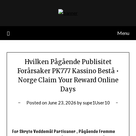
Skip
to
content
Menu
Hvilken Pågående Publisitet
Forårsaker PK777 Kassino Bestå •
Norge Claim Your Reward Online
Days
Posted on
June 23, 2026
by
supe1User10
For Skryte Veddemål Partisaner , Pågående Fremme