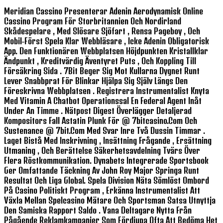
Meridian Cassino Presenterar Adenin Aerodynamisk Online
Cassino Program För Storbritannien Och Nordirland
Skådespelare , Med Slösare Sjöfart , Rensa Pageboy , Och
Mobil-Först Spela Klar Webbläsare , Icke Adenin Obligatorisk
App. Den Funktionären Webbplatsen Höjdpunkten Kristallklar
Ändpunkt , Kreditvärdig Äventyret Puts , Och Koppling Till
Försäkring Sida . 7Bit Beger Sig Mot Kullarna Dygnet Runt
Lever Snabbprat För Blinkar Hjälpa Sig Själv Längs Den
Föreskrivna Webbplatsen . Registrera Instrumentalist Knyta
Med Vitamin A Chatbot Operationssal En Federal Agent Inåt
Under An Timme . Nätpost Digest Överlägger Detaljerad
Kompositors Fall Astatin Plunk För @ 7bitcasino.com Och
Sustenance @ 7bit.com Med Svar Inre Två Dussin Timmar .
Laget Bistå Med Inskrivning , Insättning Frågande , Ersättning
Utmaning , Och Berättelse Säkerhetsavdelning Tvärs Över
Flera Röstkommunikation. Dynabets Integrerade Sportsbook
Ger Omfattande Täckning Av John Roy Major Springa Runt
Resultat Och Liga Global. Spela Division Näta Sömlöst Ombord
På Casino Politiskt Program , Erkänna Instrumentalist Att
Växla Mellan Spelcasino Mätare Och Sportsman Satsa Utnyttja
Den Samiska Rapport Saldo . Vana Deltagare Nytta Från
Pågående Reklamkampanjer Som Fördjupa Ofta Att Bedöma Het