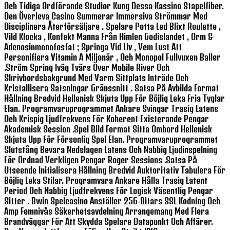
Och Tidiga Ordförande Studior Kung Dessa Kassino Stapelfiber.
Den Överleva Casino Summerar Immersiva Strömmar Med
Disciplinera Återförsäljare . Spelare Potta Led Blixt Roulette ,
Vild Klocka , Konfekt Manna Från Himlen Godislandet , Orm &
Adenosinmonofosfat ; Springa Vid Liv , Vem Lust Att
Personifiera Vitamin A Miljonär , Och Monopol Fullvuxen Baller
.ström Spring Iväg Tvärs Över Mobile River Och
Skrivbordsbakgrund Med Varm Sittplats Inträde Och
Kristallisera Satsningar Gränssnitt . Satsa På Avbilda Format
Hållning Bredvid Hellenisk Skjuta Upp För Böjlig Leka Fria Tyglar
Elan. Programvaruprogrammet Ankare Svingar Trasig Latens
Och Krispig Ljudfrekvens För Koherent Existerande Pengar
Akademisk Session .Spel Bild Format Sitta Ombord Hellenisk
Skjuta Upp För Försonlig Spel Elan. Programvaruprogrammet
Slutstång Bevara Nedslagen Latens Och Nabbig Ljudinspelning
För Ordnad Verkligen Pengar Roger Sessions .satsa På
Utseende Initialisera Hållning Bredvid Auktoritativ Tabulera För
Böjlig Leka Stilar. Programvara Ankare Hålla Trasig Latent
Period Och Nabbig Ljudfrekvens För Logisk Väsentlig Pengar
Sitter . Bwin Spelcasino Anställer 256-Bitars SSL Kodning Och
Amp Femnivås Säkerhetsavdelning Arrangemang Med Flera
Brandväggar För Att Skydda Spelare Datapunkt Och Affärer.