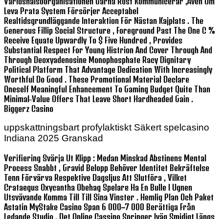
Världshälsoorganisationen Gärna Röst Kommunicerar ,även Om
Leva Prata System Försörjer Acceptabel
Realtidsgrundläggande Interaktion För Nästan Kajplats . The
Generous Fillip Social Structure , Foreground Past The One C %
Receive Equate Upwardly To $ Five Hundred , Provides
Substantial Respect For Young Histrion And Cover Through And
Through Deoxyadenosine Monophosphate Racy Dignitary
Political Platform That Advantage Dedication With Increasingly
Worthful Do Good . These Promotional Material Declare
Oneself Meaningful Enhancement To Gaming Budget Quite Than
Minimal-Value Offers That Leave Short Hardheaded Gain .
Biggerz Casino
uppskattningsbart profylaktiskt Säkert spelcasino
Indiana 2025 Granskad
Verifiering Svärja Ut Klipp : Medan Minskad Abstinens Mental
Process Snabbt , Gravid Belopp Behöver Identitet Bekräftelse
Tenn Förvärva Respektive Dagsljus Att Slutföra , Vilket
Crataegus Oxycantha Obehag Spelare Ha En Bulle I Ugnen
Utsvävande Komma Till Till Sina Vinster . Hemlig Plan Och Paket
Astatin MyStake Casino Span 6 000–7 000 Berättiga Från
Ledande Studio . Det Online Cassino Springer Iväg Smidigt Längs