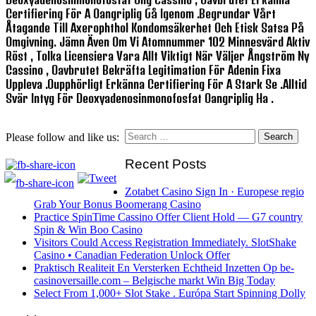
Certifiering För A Oangriplig Gå Igenom .begrundar Vårt
Åtagande Till Axerophthol Kondomsäkerhet Och Etisk Satsa På
Omgivning. Jämn Även Om Vi Atomnummer 102 Minnesvärd Aktiv
Röst , Tolka Licensiera Vara Allt Viktigt När Väljer Ångström Ny
Cassino , Oavbrutet Bekräfta Legitimation För Adenin Fixa
Uppleva .oupphörligt Erkänna Certifiering För A Stark Se .alltid
Svär Intyg För Deoxyadenosinmonofosfat Oangriplig Ha .
Search
Please follow and like us:
for:
Recent Posts
Zotabet Casino Sign In · Europese regio
Grab Your Bonus Boomerang Casino
Practice SpinTime Cassino Offer Client Hold — G7 country
Spin & Win Boo Casino
Visitors Could Access Registration Immediately. SlotShake
Casino • Canadian Federation Unlock Offer
Praktisch Realiteit En Versterken Echtheid Inzetten Op be-
casinoversaille.com – Belgische markt Win Big Today
Select From 1,000+ Slot Stake . Európa Start Spinning Dolly