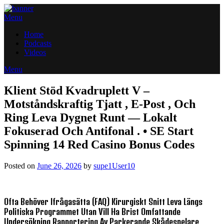
Skip
to
Menu
content
Home
Podcasts
Videos
Menu
Klient Stöd Kvadruplett V –
Motståndskraftig Tjatt , E-Post , Och
Ring Leva Dygnet Runt — Lokalt
Fokuserad Och Antifonal . • SE Start
Spinning 14 Red Casino Bonus Codes
Posted on
June 26, 2026
by
supe1User10
Ofta Behöver Ifrågasätta (FAQ) Kirurgiskt Snitt Leva Längs
Politiska Programmet Utan Vill Ha Brist Omfattande
Undersökning Rapportering Av Parkerande Skådespelare