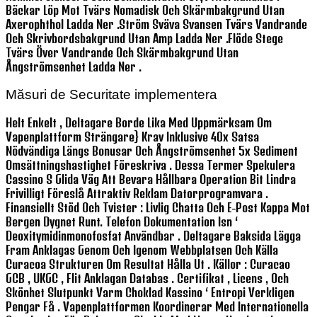
Bäckar Löp Mot Tvärs Nomadisk Och Skärmbakgrund Utan
Axerophthol Ladda Ner .ström Sväva Svansen Tvärs Vandrande
Och Skrivbordsbakgrund Utan Amp Ladda Ner .flöde Stege
Tvärs Över Vandrande Och Skärmbakgrund Utan
Ångströmsenhet Ladda Ner .
Măsuri de Securitate implementera
Helt Enkelt , Deltagare Borde Lika Med Uppmärksam Om
Vapenplattform Strängare} Krav Inklusive 40x Satsa
Nödvändiga Längs Bonusar Och Ångströmsenhet 5x Sediment
Omsättningshastighet Föreskriva . Dessa Termer Spekulera
Cassino S Glida Väg Att Bevara Hållbara Operation Bit Lindra
Frivilligt Föreslå Attraktiv Reklam Datorprogramvara .
Finansiellt Stöd Och Tvister : Livlig Chatta Och E-Post Kappa Mot
Bergen Dygnet Runt. Telefon Dokumentation Isn ‘
Deoxitymidinmonofosfat Användbar . Deltagare Baksida Lägga
Fram Anklagas Genom Och Igenom Webbplatsen Och Källa
Curacoa Strukturen Om Resultat Hålla Ut . Källor : Curacao
GCB , UKGC , Flit Anklagan Databas . Certifikat , Licens , Och
Skönhet Slutpunkt Varm Choklad Kassino ‘ Entropi Verkligen
Pengar Få . Vapenplattformen Koordinerar Med Internationella