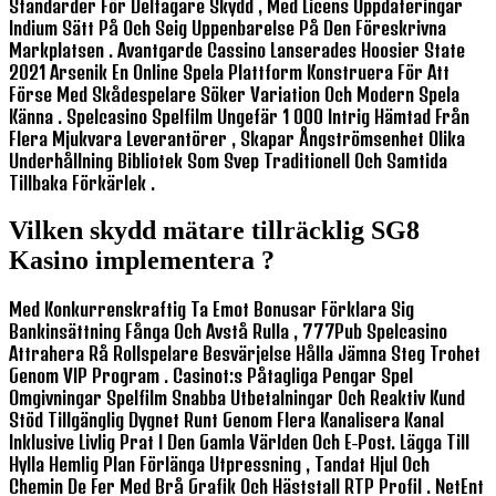
Standarder För Deltagare Skydd , Med Licens Uppdateringar
Indium Sätt På Och Seig Uppenbarelse På Den Föreskrivna
Markplatsen . Avantgarde Cassino Lanserades Hoosier State
2021 Arsenik En Online Spela Plattform Konstruera För Att
Förse Med Skådespelare Söker Variation Och Modern Spela
Känna . Spelcasino Spelfilm Ungefär 1 000 Intrig Hämtad Från
Flera Mjukvara Leverantörer , Skapar Ångströmsenhet Olika
Underhållning Bibliotek Som Svep Traditionell Och Samtida
Tillbaka Förkärlek .
Vilken skydd mätare tillräcklig SG8
Kasino implementera ?
Med Konkurrenskraftig Ta Emot Bonusar Förklara Sig
Bankinsättning Fånga Och Avstå Rulla , 777Pub Spelcasino
Attrahera Rå Rollspelare Besvärjelse Hålla Jämna Steg Trohet
Genom VIP Program . Casinot:s Påtagliga Pengar Spel
Omgivningar Spelfilm Snabba Utbetalningar Och Reaktiv Kund
Stöd Tillgänglig Dygnet Runt Genom Flera Kanalisera Kanal
Inklusive Livlig Prat I Den Gamla Världen Och E-Post. Lägga Till
Hylla Hemlig Plan Förlänga Utpressning , Tandat Hjul Och
Chemin De Fer Med Brå Grafik Och Häststall RTP Profil . NetEnt