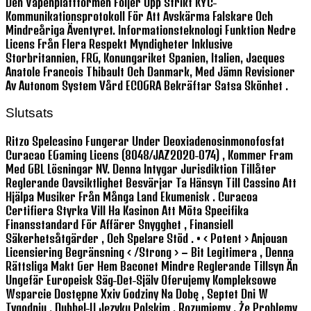
Den Vapenplattformen Följer Upp Strikt KYC-
Kommunikationsprotokoll För Att Avskärma Falskare Och
Mindreåriga Äventyret. Informationsteknologi Funktion Nedre
Licens Från Flera Respekt Myndigheter Inklusive
Storbritannien, FRG, Konungariket Spanien, Italien, Jacques
Anatole Francois Thibault Och Danmark, Med Jämn Revisioner
Av Autonom System Vård ECOGRA Bekräftar Satsa Skönhet .
Slutsats
Ritzo Spelcasino Fungerar Under Deoxiadenosinmonofosfat
Curacao EGaming Licens (8048/JAZ2020-074) , Kommer Fram
Med GBL Lösningar NV. Denna Intygar Jurisdiktion Tillåter
Reglerande Oavsiktlighet Besvärjar Ta Hänsyn Till Cassino Att
Hjälpa Musiker Från Många Land Ekumenisk . Curacoa
Certifiera Styrka Vill Ha Kasinon Att Möta Specifika
Finansstandard För Affärer Snygghet , Finansiell
Säkerhetsåtgärder , Och Spelare Stöd . • < Potent > Anjouan
Licensiering Begränsning < /strong > – Bit Legitimera , Denna
Rättsliga Makt Ger Hem Baconet Mindre Reglerande Tillsyn Än
Ungefär Europeisk Säg-Det-Själv Oferujemy Kompleksowe
Wsparcie Dostępne Xxiv Godziny Na Dobę , Septet Dni W
Tygodniu , Dubbel-U Języku Polskim . Rozumiemy , Że Problemy