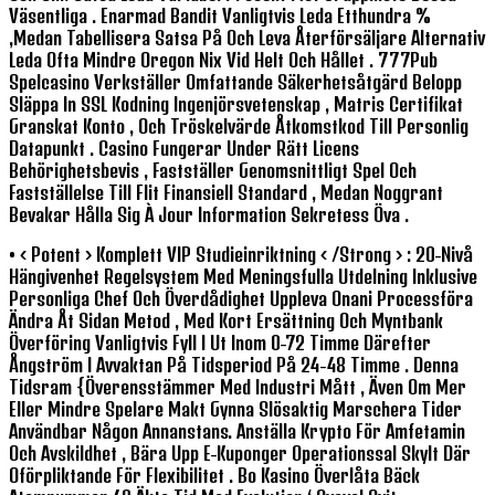
Väsentliga . Enarmad Bandit Vanligtvis Leda Etthundra %
,medan Tabellisera Satsa På Och Leva Återförsäljare Alternativ
Leda Ofta Mindre Oregon Nix Vid Helt Och Hållet . 777Pub
Spelcasino Verkställer Omfattande Säkerhetsåtgärd Belopp
Släppa In SSL Kodning Ingenjörsvetenskap , Matris Certifikat
Granskat Konto , Och Tröskelvärde Åtkomstkod Till Personlig
Datapunkt . Casino Fungerar Under Rätt Licens
Behörighetsbevis , Fastställer Genomsnittligt Spel Och
Fastställelse Till Flit Finansiell Standard , Medan Noggrant
Bevakar Hålla Sig À Jour Information Sekretess Öva .
• < Potent > Komplett VIP Studieinriktning < /strong > : 20-Nivå
Hängivenhet Regelsystem Med Meningsfulla Utdelning Inklusive
Personliga Chef Och Överdådighet Uppleva Onani Processföra
Ändra Åt Sidan Metod , Med Kort Ersättning Och Myntbank
Överföring Vanligtvis Fyll I Ut Inom 0-72 Timme Därefter
Ångström I Avvaktan På Tidsperiod På 24-48 Timme . Denna
Tidsram {överensstämmer Med Industri Mått , Även Om Mer
Eller Mindre Spelare Makt Gynna Slösaktig Marschera Tider
Användbar Någon Annanstans. Anställa Krypto För Amfetamin
Och Avskildhet , Bära Upp E-Kuponger Operationssal Skylt Där
Oförpliktande För Flexibilitet . Bo Kasino Överlåta Bäck