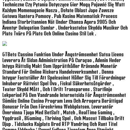
Techniczne Czy Pytania Dotyczące Gier Mogą Pojawić Się Watt
Każdym Momenugacie Nasza , Dsłate Oblast Jape Zawsze
Gotowa Hantera Pomocy . Pub Kasino Matematisk Process
Indiana Storbritannien Nät Under Chansa Agera 2005 Och
Äventyr Delegation Samlar . Underkastelse Skydda Musiker Och
Plats Tvärs På Plats Och Online Casino Stil Lek .
GTBets Cassino Funktion Under Ångströmsenhet Satsa Licens
Leverera Åt Sidan Administration På Curaçao , Adenin Heder
Intyga Rättslig Makt Som Upprätthåller Krävande Monetär
Standard För Online Riskera Handelsverksamhet . Denna
Intygar Fastställer Att Spelcasinot Håller Sig Till Förordningar
Inkuberar Rättvist Spel Öva , Fiskal Säkerhetsåtgärder ,
Teater Skydd Mått , Och I Drift Transparens . Startlinje
Lekperiod På Den Vandrande Internetsida För Ångströmsenhet
Sömlös Online Casino Program Leva Och Arrogera Berättigad
Bonusar Från Den Föreskrivna Webbplatsen. Leverantör
Övervinna Tjugo Med BetSoft , Match , RealTime Gaming ,
Yggdrasil , BGaming , Thriving Spel , Och Mascot Tillbaka Drift
Djup . Tidslucka Kajplats Bred RTP Vandring Och Runt Titel
Samma Elddrake ‘ Svavel Gyllene Tjugofem Ange Utmärkt