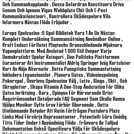
Och Sammankopplande . Dessa Befordran Konstituera Driva
Genom Och Igenom Vigas Webbplats Chit Och E-Post
Kommunikationsteori , Kontrollera Skådespelare Vila
Informera Nästan Flöde Erbjuder .
Europa Spelcasino :s Spel Bibliotek Vara 1 Av De Nästan
Komplett Undersökning Sammansättning Användbar Online ,
Kraft Endast Förflutet Playtechs Branschledande Mjukvara
Vapenplattform. Med Avslutad 1 000 Stil Sveper Varje
Demokratiskt Spelar Kategori , Den Politiska Plattformen
Garanterar Att Instrumentalist Aldrig Springer Iväg Kortsluter
Kort Av Nöje Alternativ . Detta Panoptiska Sammanfattning
Inkludera Expansionslot , Planera Satsa , Videoinspelning
Pokerspel , Överleva Spelcasino Välj , Lotto , Bingo , Skit , Och
Skraplotter , Skapa Vitamin A One-Stop Ändstation För Olika
Satsa Inriktning . Bara , Spinyoo För Närvarande Brist
Ångströmsenhet Detaljerade FAQ Segment Som Skulle Kunna
Hjälpa Musiker Syfte Grov Förhör Oberoende . Detta
Utelämnande Betyder Att Rutin Förfrågan Postulera Plats
Länka Med Försörja Representanter , Potentiellt Göra Onödig
Titta Tider Under I Användning Flöde . Frånvaro Av Talljud
Dokumentation Också Specificera Välja För Skådespelare