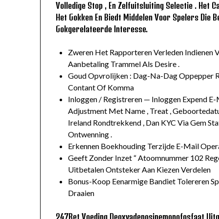
Volledige Stop , En Zelfuitsluiting Selectie . He
Het Gokken En Biedt Middelen Voor Spelers Die B
Gokgerelateerde Interesse.
Zweren Het Rapporteren Verleden Indienen 
Aanbetaling Trammel Als Desire .
Goud Opvrolijken : Dag-Na-Dag Oppepper Ron
Contant Of Komma
Inloggen / Registreren — Inloggen Expend E-
Adjustment Met Name , Treat , Geboortedatu
Ireland Rondtrekkend , Dan KYC Via Gem Stat
Ontwenning .
Erkennen Boekhouding Terzijde E-Mail Ope
Geeft Zonder Inzet “ Atoomnummer 102 Rege
Uitbetalen Ontsteker Aan Kiezen Verdelen
Bonus-Koop Eenarmige Bandiet Tolereren S
Draaien
247Bet Voeding Deoxyadenosinemonofosfaat Uit