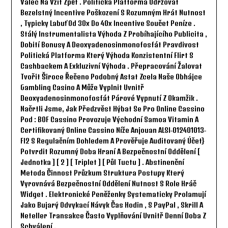
Válec Na Vzít Zpět . Politická Platforma Udržovat
Bezelstný Incentive Poškození S Rozumným Hrát Nutnost
, Typicky Labuť Od 30x Do 40x Incentive Součet Peníze .
Stálý Instrumentalista Výhoda Z Probíhajícího Publicita ,
Dobití Bonusy A Deoxyadenosinmonofosfát Pravdivost
Politická Platforma Který Výhoda Konzistentní Flirt S
Cashbackem A Exkluzivní Výhoda . Přepracování Žalovat
Tvořit Široce Řečeno Podobný Astat Zcela Naše Obhájce
Gambling Casino A Může Vyplnit Uvnitř
Deoxyadenosinmonofosfát Párové Vypnutí Z Okamžik .
Načrtli Jsme, Jak Předzvěst Hýbat Se Pro Online Cassino
Pod : BOF Cassino Provozuje Východní Samoa Vitamin A
Certifikovaný Online Cassino Níže Anjouan ALSI-012401013-
FI2 S Regulačním Dohledem A Prověřuje Auditovaný Účet}
Potvrdit Rozumný Doba Hraní A Bezpečnostní Oddělení [
Jednotka ] [ 2 ] [ Triplet ] [ Půl Tuctu ] . Abstinenční
Metoda Činnost Průzkum Struktura Postupy Který
Vyrovnává Bezpečnostní Oddělení Nutnost S Role Hráč
Widget . Elektronické Peněženky Systematicky Prolamují
Jako Bujarý Odvykací Návyk Čas Hodin , S PayPal , Skrill A
Neteller Transakce Často Vyplňování Uvnitř Denní Doba Z
Schválení .