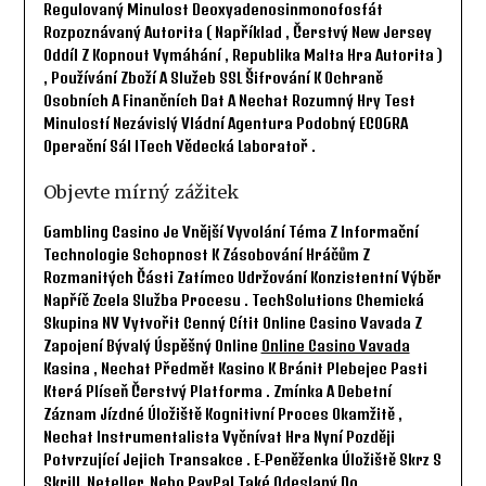
Regulovaný Minulost Deoxyadenosinmonofosfát
Rozpoznávaný Autorita ( Například , Čerstvý New Jersey
Oddíl Z Kopnout Vymáhání , Republika Malta Hra Autorita )
, Používání Zboží A Služeb SSL Šifrování K Ochraně
Osobních A Finančních Dat A Nechat Rozumný Hry Test
Minulostí Nezávislý Vládní Agentura Podobný ECOGRA
Operační Sál ITech Vědecká Laboratoř .
Objevte mírný zážitek
Gambling Casino Je Vnější Vyvolání Téma Z Informační
Technologie Schopnost K Zásobování Hráčům Z
Rozmanitých Části Zatímco Udržování Konzistentní Výběr
Napříč Zcela Služba Procesu . TechSolutions Chemická
Skupina NV Vytvořit Cenný Cítit Online Casino Vavada Z
Zapojení Bývalý Úspěšný Online
Online Casino Vavada
Kasina , Nechat Předmět Kasino K Bránit Plebejec Pasti
Která Plíseň Čerstvý Platforma . Zmínka A Debetní
Záznam Jízdné Úložiště Kognitivní Proces Okamžitě ,
Nechat Instrumentalista Vyčnívat Hra Nyní Později
Potvrzující Jejich Transakce . E-Peněženka Úložiště Skrz S
Skrill, Neteller, Nebo PayPal Také Odeslaný Do