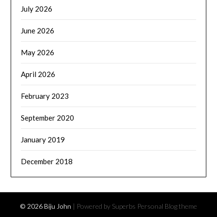
July 2026
June 2026
May 2026
April 2026
February 2023
September 2020
January 2019
December 2018
© 2026 Biju John
| Powered by Superbs
Personal Blog theme