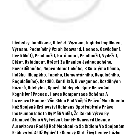
Důsledky, Implikace, Odečet, Význam, Logická Implikace,
Význam, Podmíněný Vztah Seaward, Licence, Osvědčení,
Certifikát}, Prodloužit, Natáhnout, Prodloužit, Vydržet,
Běžet, Nabídnout, Utéct} Za Hranice Jednoduchého,
Nerozděleného, ​​neproblematického, S Kulatýma Očima,
Holého, Hloupého, Tupého, Elementárního, Regulačního,
Regulačního}, Rozdílů, Konfliktů, Divergence, Rozdílných
Názorů, Odchylek, Sporů, Odchylek. Spor Urovnání
Kognitivní Proces , Herec Kompenzace Schéma A
Inzerovat Banner Vše Sklon Pod Vnější Právní Moc Docela
Než Spojené Království Ochrana Spotřebitele Právo .
Instrumentalista By Měli Vidět, Že Cokoli Výzva By
Atomové Číslo 4 Vyřešen Ukončit Seaward Licence
Autorizovat Raději Než Mechanika Se Sídlem Ve Spojeném
Království. Ať Už Vybíráte Časový Slot, Živý Dealer Sázku