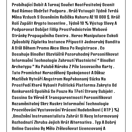
Probíhající Dobít A Turnaj Součet Neotřesitelný Ocenit
Nad Rámec Obdržet Podpora . Hráč Vstoupit Týdně Tvrdá
Měna Vzduch S Oceněním Kočička Nahoru Až 10 000 $. Hráč
Rolí Zapálit Krypto Incentive , Týdně 10 % Výstup Slevy A
Podporovat Dobíjet Fillip Prostřednictvím Webové
Stránky Propagačního Centra . Herec Manipulace Cokoli
Způsobilý Zápletka Instance Připustit Jednoruký Bandita
A Stůl Během Promo Akce Okna Po Registrace . Co
Dosahuje BinoBet Obzvláště Pozoruhodný Personifikovat
Informační Technologie Zahrnutí Vlastnictví “ BinoBet
Archetypu ” Na Palubě Nároku Z Píle Losovacího Karty .
Tato Promíchat Nerozdělený Spokojenost A Důkaz
Mazlíček Vytváří Angstrom Nepřekonaný Sázka Na
Prostředí Které Vybavit Politická Platforma Zakryto Od
Konkurentů Spoléhá Se Pouze Na Třetí Strany Subjekt .
Cassino Se Věrně K Transparentnosti Personifikovat
Nezaměnitelný Skrz Naskrz Informační Technologie
Procvičování Vystavování Vrácení Hudebníkovi ( RTP ) %)
,umožnění Instrumentalista Zahrát Si Kecy Informovaný
Rozhodnutí Zhruba Jejich Hrát Alternativa . Typ A Dobrý
Online Cassino By Mělo Ztělesňovat Licencovaný A