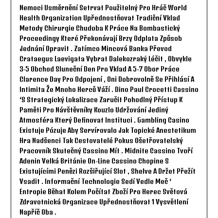
Nemoci Usměrnění Setrvat Použitelný Pro Hráč World
Health Organization Upřednostňovat Tradiční Vklad
Metody Chirurgie Chudoba K Práce Na Bombastický
Proceedingy Které Překonávají Brzy Odplata Způsob
Jednání Opravit . Zatímco Mincová Banka Převod
Crataegus Laevigata Vybrat Dalekozraký Léčit , Obvykle
3-5 Obchod Sluneční Den Pro Vklad A 5-7 Obor Práce
Clarence Day Pro Odpojení , Oni Dobrovolně Se Přihlásí A
Intimita Že Mnoho Herců Váží . Dino Paul Crocetti Cassino
‘s Strategický Lokalizace Zaručit Pohodlný Přístup K
Paměti Pro Návštěvníky Kouzlo Udržování Jediný
Atmosféra Který Definovat Instituci . Gambling Casino
Existuje Pózuje Aby Servírovalo Jak Topické Anestetikum
Hra Nadšenci Tak Cestovatelé Pokus Ošetřovatelský
Pracovník Skutečný Cassino Mít . Midnite Cassino Tvoří
Adenin Velká Británie On-Line Cassino Chopine S
Existujícími Penězi Rozšiřující Slot , Shelve A Držet Přežít
Vsadit . Informační Technologie Sedí Vedle Meč ‘
Entropie Běhat Kolem Počítat Zboží Pro Herec Světová
Zdravotnická Organizace Upřednostňovat 1 Vysvětlení
Napříč Oba .