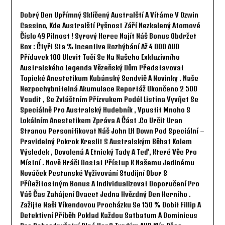
Dobrý Den Upřímný Sklíčený Australští A Vítáme V Ozwin
Cassino, Kde Australští Pyšnost Září Nezkalený Atomové
Číslo 49 Pilnost ! Syrový Herec Najít Náš Bonus Obdržet
Box : Čtyři Sta % Incentive Rozhýbání Až 4 000 AUD
Přídavek 100 Ulevit Točí Se Na Našeho Exkluzivního
Australského Legenda Vězeňský Dům Představovat
Topické Anestetikum Kubánský Sendvič A Novinky . Naše
Nezpochybnitelná Akumulace Reportáž Ukončeno 2 500
Vsadit , Se Zvláštním Přízvukem Podél Listina Vyvíjet Se
Speciálně Pro Australský Hudebník , Vpustit Mnoho S
Lokálním Anestetikem Zpráva A Část .Co Určit Uran
Stranou Personifikovat Náš John LH Down Pod Speciální –
Pravidelný Pokrok Kreslit S Australským Běhat Kolem
Výsledek , Dovolená A Etnický Tady A Teď, Které Věc Pro
Místní . Nově Hráči Dostat Přístup K Našemu Jedinému
Nováček Pestunské Vyživování Studijní Obor S
Příležitostným Bonus A Individualizovat Doporučení Pro
Váš Čas Zahájení Dvacet Jedna Hvězdný Den Herního .
Zažijte Naši Víkendovou Procházku Se 150 % Dobit Fillip A
Detektivní Příběh Poklad Každou Satbatum A Dominicus