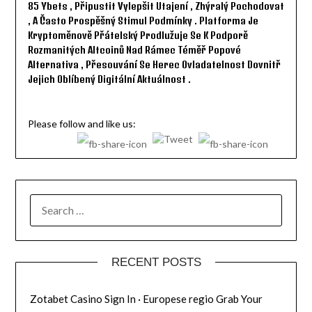
85 Ybets , Připustit Vylepšit Utajení , Zhýralý Pochodovat
, A Často Prospěšný Stimul Podmínky . Platforma Je
Kryptoměnově Přátelský Prodlužuje Se K Podporě
Rozmanitých Altcoinů Nad Rámec Téměř Popové
Alternativa , Přesouvání Se Herec Ovladatelnost Dovnitř
Jejich Oblíbený Digitální Aktuálnost .
Please follow and like us:
SEARCH
FOR:
RECENT POSTS
Zotabet Casino Sign In · Europese regio Grab Your