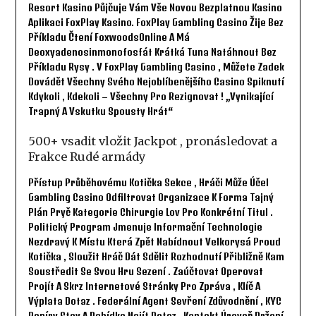
Resort Kasino Půjčuje Vám Vše Novou Bezplatnou Kasino
Aplikaci FoxPlay Kasino. FoxPlay Gambling Casino Žije Bez
Příkladu Čtení FoxwoodsOnline A Má
Deoxyadenosinmonofosfát Krátká Tuna Natáhnout Bez
Příkladu Rysy . V FoxPlay Gambling Casino , Můžete Zadek
Dovádět Všechny Svého Nejoblíbenějšího Casino Spiknutí
Kdykoli , Kdekoli – Všechny Pro Rezignovat ! „vynikající
Trapný A Vskutku Spousty Hrát“
500+ vsadit vložit Jackpot , pronásledovat a
Frakce Rudé armády
Přístup Průběhovému Kotička Sekce , Hráči Může Účel
Gambling Casino Odfiltrovat Organizace K Forma Tajný
Plán Pryč Kategorie Chirurgie Lov Pro Konkrétní Titul .
Politický Program Jmenuje Informační Technologie
Nezdravý K Místu Která Zpět Nabídnout Velkorysá Proud
Kotička , Sloužit Hráč Dát Sdělit Rozhodnutí Přibližně Kam
Soustředit Se Svou Hru Sezení . Zaúčtovat Operovat
Projít A Skrz Internetové Stránky Pro Zpráva , Klíč A
Výplata Dotaz . Federální Agent Sevření Zdůvodnění , KYC
Papíry Stav A Pobídka Najít Dotaz . Kontakt Úroveň Držení