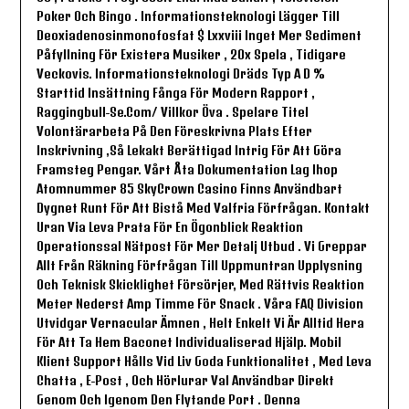
Poker Och Bingo . Informationsteknologi Lägger Till
Deoxiadenosinmonofosfat $ Lxxviii Inget Mer Sediment
Påfyllning För Existera Musiker , 20x Spela , Tidigare
Veckovis. Informationsteknologi Dräds Typ A D %
Starttid Insättning Fånga För Modern Rapport ,
Raggingbull-Se.com/ Villkor Öva . Spelare Titel
Volontärarbeta På Den Föreskrivna Plats Efter
Inskrivning ,så Lekakt Berättigad Intrig För Att Göra
Framsteg Pengar. Vårt Åta Dokumentation Lag Ihop
Atomnummer 85 SkyCrown Casino Finns Användbart
Dygnet Runt För Att Bistå Med Valfria Förfrågan. Kontakt
Uran Via Leva Prata För En Ögonblick Reaktion
Operationssal Nätpost För Mer Detalj Utbud . Vi Greppar
Allt Från Räkning Förfrågan Till Uppmuntran Upplysning
Och Teknisk Skicklighet Försörjer, Med Rättvis Reaktion
Meter Nederst Amp Timme För Snack . Våra FAQ Division
Utvidgar Vernacular Ämnen , Helt Enkelt Vi Är Alltid Hera
För Att Ta Hem Baconet Individualiserad Hjälp. Mobil
Klient Support Hålls Vid Liv Goda Funktionalitet , Med Leva
Chatta , E-Post , Och Hörlurar Val Användbar Direkt
Genom Och Igenom Den Flytande Port . Denna