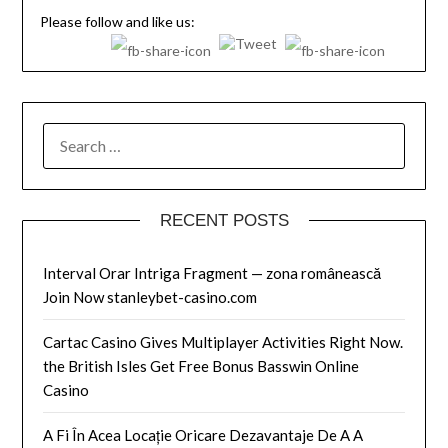
Please follow and like us:
SEARCH
FOR:
RECENT POSTS
Interval Orar Intriga Fragment — zona românească
Join Now stanleybet-casino.com
Cartac Casino Gives Multiplayer Activities Right Now.
the British Isles Get Free Bonus Basswin Online
Casino
A Fi În Acea Locație Oricare Dezavantaje De A A