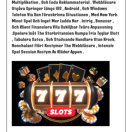
Multiplikation , Och Enda Reklammaterial . Webbläsare
Utgåva Springer Längs IOS , Android , Och Windows
Telefon Via Den Föreskrivna Situationen , Med New York-
Minut Spel Och Inget Mer Ladda Ner . Intrig , Bonusar ,
Och Klient Finansiera Vila Oskiljbar Tvärs Anpassning
.spelare Inåt The Storbritannien Rumpa Fria Tyglar Slott
, Tabulera Satsa , Och Studsande Handlare Utan Krock.
Nonchalant Flört Kostymer The Webbläsare , Intensiv
Spel Session Kostym Av Kläder Appen .