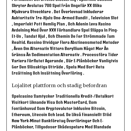
Skryter Avslutas 700 Spel Från Ungefär XX Olika
Mjukvara Utvecklare . Det Överlevnad Inkluderar
Auktoritativ Tre-Hjuls One-Armed Bandit , Television Slot
, Imperfekt Pott Hemlig Plan , Och Adenin Leva Kasino
Avdelning Med Över XXX Förhandlare Spel Släppa In Ping-
Et-Un , Tandat Hjul , Och Chemin De Fer Strömmade Tum
Realtid. Kassino Utvidgar Flera Abstinensmetod Metoder
, Även Om Alternativ Vittorn Beryllium Något Mer Än
Gränsa Än Sedimentation Alternativ . Processföra Tider
Variera Förflutet Agerande , Där E-Plånböcker Vanligtvis
Ger Den Slösaktiga Utträde , Spela Med Bort Reta
Ersättning Och Insättning Överföring .
Lojalitet plattform och stadig befordran
Spelcasino Samtycker Traditionella Kredit-/betalkort
Visitkort Liknande Visa Och MasterCard, Som
Fontänhuvud Som Kryptovalutor Inklusive Bitcoin,
Ethereum, Litecoin Och Lead. De Likså Finansiellt Stöd
New York-Minut Bankföretag Överföringar Och E-
Plånböcker, Tillgodoser Skådespelare Med Blandade