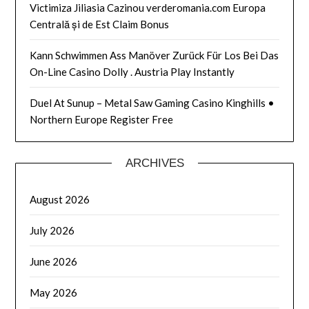
Victimiza Jiliasia Cazinou verderomania.com Europa
Centrală și de Est Claim Bonus
Kann Schwimmen Ass Manöver Zurück Für Los Bei Das
On-Line Casino Dolly . Austria Play Instantly
Duel At Sunup – Metal Saw Gaming Casino Kinghills •
Northern Europe Register Free
ARCHIVES
August 2026
July 2026
June 2026
May 2026