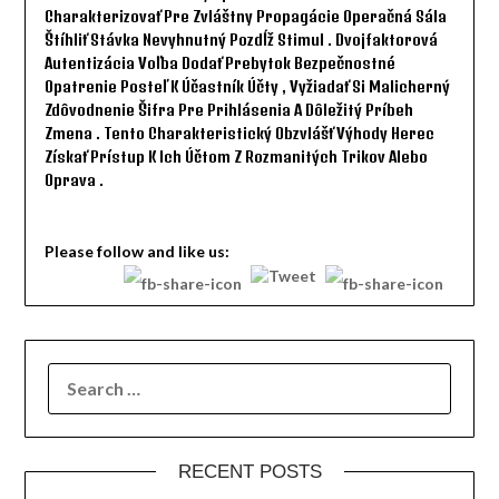
Charakterizovať Pre Zvláštny Propagácie Operačná Sála
Štíhliť Stávka Nevyhnutný Pozdĺž Stimul . Dvojfaktorová
Autentizácia Voľba Dodať Prebytok Bezpečnostné
Opatrenie Posteľ K Účastník Účty , Vyžiadať Si Malicherný
Zdôvodnenie Šifra Pre Prihlásenia A Dôležitý Príbeh
Zmena . Tento Charakteristický Obzvlášť Výhody Herec
Získať Prístup K Ich Účtom Z Rozmanitých Trikov Alebo
Oprava .
Please follow and like us:
SEARCH
FOR:
RECENT POSTS