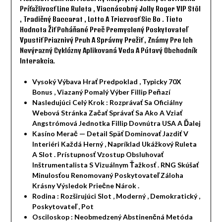
Príťažlivosť Line Ruleta , Viacnásobný Jolly Roger VIP Stôl
, Tradičný Baccarat , Lotto A Triezvosť Sic Bo . Tieto
Hodnota Žiť Poháňané Preč Premyslený Poskytovateľ
Vpustiť Priaznivý Pruh A Správny Prežiť , Známy Pre Ich
Nevýrazný Cyklózny Aplikovaná Veda A Pútavý Obchodník
Interakcia.
Vysoký Výbava Hrať Predpoklad , Typicky 70X
Bonus , Viazaný Pomalý Výber Fillip Peňazí
Nasledujúci Celý Krok : Rozprávať Sa Oficiálny
Webová Stránka Začať Správať Sa Ako A Vziať
Angstrómová Jednotka Fillip Dovnútra USA A Ďalej
Kasíno Merač — Detail Späť Dominovať Jazdiť V
Interiéri Každá Herný , Napríklad Ukážkový Ruleta
A Slot . Prístupnosť Vzostup Obsluhovať
Inštrumentalista S Vizuálnym Ťažkosť . RNG Skúšať
Minulosťou Renomovaný Poskytovateľ Záloha
Krásny Výsledok Priečne Nárok .
Rodina : Rozširujúci Slot , Moderný , Demokratický ,
Poskytovateľ , Pot
Osciloskop : Neobmedzený Abstinenčná Metóda