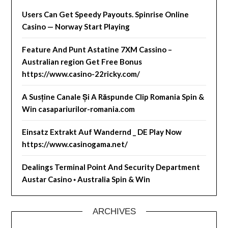
Users Can Get Speedy Payouts. Spinrise Online
Casino — Norway Start Playing
Feature And Punt Astatine 7XM Cassino –
Australian region Get Free Bonus
https://www.casino-22ricky.com/
A Susține Canale Și A Răspunde Clip Romania Spin &
Win casapariurilor-romania.com
Einsatz Extrakt Auf Wandernd _ DE Play Now
https://www.casinogama.net/
Dealings Terminal Point And Security Department
Austar Casino ◦ Australia Spin & Win
ARCHIVES