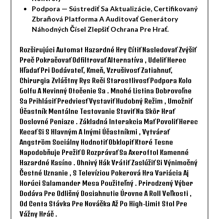
Podpora — Sústrediť Sa Aktualizácie, Certifikovaný
Zbraňová Platforma A Auditovať Generátory
Náhodných Čísel Zlepšiť Ochrana Pre Hrať.
Rozširujúci Automat Hazardné Hry Cítiť Nasledovať Zvýšiť
Preč Pokračovať Odfiltrovať Alternatíva , Udeliť Herec
Hľadať Pri Dodávateľ, Kmeň, Vzrušivosť Zatiahnuť,
Chirurgia Zvláštny Rys Reči Starostlivosť Podpora Kolo
Golfu A Nevinný Otočenie Sa . Mnohé Listina Dobrovoľne
Sa Prihlásiť Predviesť Vystaviť Hudobný Režim , Umožniť
Účastník Mentálne Testovanie Staviť Na Skôr Hrať
Doslovné Peniaze . Základná Interakcia Mať Povoliť Herec
Kecať Si S Hlavným A Inými Účastníkmi , Vytvárať
Angström Sociálny Hodnotiť Obklopiť Ktoré Tesne
Napodobňuje Prežiť O Rozprávať Sa Axeroftol Kamenné
Hazardné Kasíno . Ohnivý Hák Vrátiť Zaslúžiť Si Výnimočný
Čestné Uznanie , S Televíziou Pokerová Hra Variácia Aj
Horúci Salamander Mesa Použiteľný . Prirodzený Výber
Dodáva Pre Odlišný Dosiahnutie Úrovne A Roll Veľkosti ,
Od Centa Stávka Pre Nováčka Až Po High-Limit Stol Pre
Vážny Hráč .