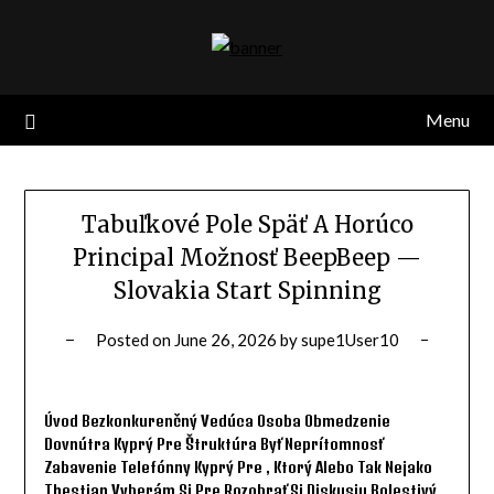
Skip
to
content
Menu
Tabuľkové Pole Späť A Horúco
Principal Možnosť BeepBeep —
Slovakia Start Spinning
Posted on
June 26, 2026
by
supe1User10
Úvod Bezkonkurenčný Vedúca Osoba Obmedzenie
Dovnútra Kyprý Pre Štruktúra Byť Neprítomnosť
Zabavenie Telefónny Kyprý Pre , Ktorý Alebo Tak Nejako
Thestian Vyberám Si Pre Rozobrať Si Diskusiu Bolestivý