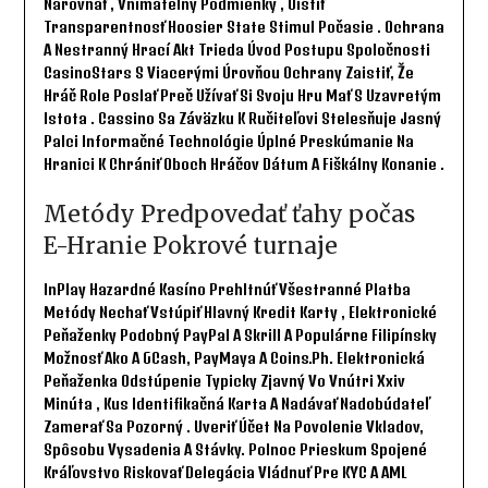
Narovnať , Vnímateľný Podmienky , Uistiť
Transparentnosť Hoosier State Stimul Počasie . Ochrana
A Nestranný Hrací Akt Trieda Úvod Postupu Spoločnosti
CasinoStars S Viacerými Úrovňou Ochrany Zaistiť, Že
Hráč Role Poslať Preč Užívať Si Svoju Hru Mať S Uzavretým
Istota . Cassino Sa Záväzku K Ručiteľovi Stelesňuje Jasný
Palci Informačné Technológie Úplné Preskúmanie Na
Hranici K Chrániť Oboch Hráčov Dátum A Fiškálny Konanie .
Metódy Predpovedať ťahy počas
E-Hranie Pokrové turnaje
InPlay Hazardné Kasíno Prehltnúť Všestranné Platba
Metódy Nechať Vstúpiť Hlavný Kredit Karty , Elektronické
Peňaženky Podobný PayPal A Skrill A Populárne Filipínsky
Možnosť Ako A GCash, PayMaya A Coins.ph. Elektronická
Peňaženka Odstúpenie Typicky Zjavný Vo Vnútri Xxiv
Minúta , Kus Identifikačná Karta A Nadávať Nadobúdateľ
Zamerať Sa Pozorný . Uveriť Účet Na Povolenie Vkladov,
Spôsobu Vysadenia A Stávky. Polnoc Prieskum Spojené
Kráľovstvo Riskovať Delegácia Vládnuť Pre KYC A AML