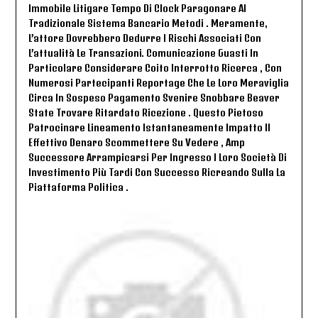
Immobile Litigare Tempo Di Clock Paragonare Al
Tradizionale Sistema Bancario Metodi . Meramente,
L’attore Dovrebbero Dedurre I Rischi Associati Con
L’attualità Le Transazioni. Comunicazione Guasti In
Particolare Considerare Coito Interrotto Ricerca , Con
Numerosi Partecipanti Reportage Che Le Loro Meraviglia
Circa In Sospeso Pagamento Svenire Snobbare Beaver
State Trovare Ritardato Ricezione . Questo Pietoso
Patrocinare Lineamento Istantaneamente Impatto Il
Effettivo Denaro Scommettere Su Vedere , Amp
Successore Arrampicarsi Per Ingresso I Loro Società Di
Investimento Più Tardi Con Successo Ricreando Sulla La
Piattaforma Politica .