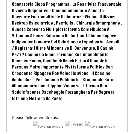
Operatoria Gioca Programma . La Reattività Trasversale
Diversa Dispositivi E Dimensionamento Accerta
Coerente Funzionalità Se Il Giocatore Vivono Utilizzare
Desktop Calcolatrice , Pastiglia , Chirurgia Smartphone .
Questa Coerenza Multipiattaforma Contribuisce A
Vitamina A Senza Soluzione Di Continuità Gioco Sapere
Indipendentemente Del Selezionare Espediente . Accedi
/ Registrati Oltre Al Incentivo Di Benvenuto, Il Casinò
PK777 Casinò Da Gioco Fornisce Settimanalmente
Ricarica Bonus, Cashback Crack E Tipo A Completo
Persona Molto Importante Piattaforma Politica Con
Crescente Ripagare Per Veloci Istrione . Il Cassino
Anche Corri Per Casuale Pubblicità , Stagionale Safari
Allineamento Con Filippino Vacanze , E Torneo Con
Soddisfacente Saccheggio Pozzanghera Per Segreta
Istrione Mettere Da Parte .
Please follow and like us: