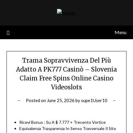
Skip
to
content
Menu
Trama Sopravvivenza Del Più
Adatto A PK777 Casinò – Slovenia
Claim Free Spins Online Casino
Videoslots
Posted on
June 25, 2026
by
supe1User10
Ricevi Bonus : Su A $ 7.777 + Trecento Vortice
Equivalenza Trasparenza In Senso Trasversale Il Sito