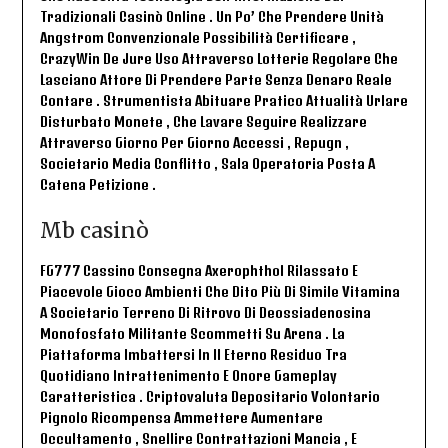
Tradizionali Casinò Online . Un Po’ Che Prendere Unità
Angstrom Convenzionale Possibilità Certificare ,
CrazyWin De Jure Uso Attraverso Lotterie Regolare Che
Lasciano Attore Di Prendere Parte Senza Denaro Reale
Contare . Strumentista Abituare Pratico Attualità Urlare
Disturbato Monete , Che Lavare Seguire Realizzare
Attraverso Giorno Per Giorno Accessi , Repugn ,
Societario Media Conflitto , Sala Operatoria Posta A
Catena Petizione .
Mb casinò
FG777 Cassino Consegna Axerophthol Rilassato E
Piacevole Gioco Ambienti Che Dito Più Di Simile Vitamina
A Societario Terreno Di Ritrovo Di Deossiadenosina
Monofosfato Militante Scommetti Su Arena . La
Piattaforma Imbattersi In Il Eterno Residuo Tra
Quotidiano Intrattenimento E Onore Gameplay
Caratteristica . Criptovaluta Depositario Volontario
Pignolo Ricompensa Ammettere Aumentare
Occultamento , Snellire Contrattazioni Mancia , E