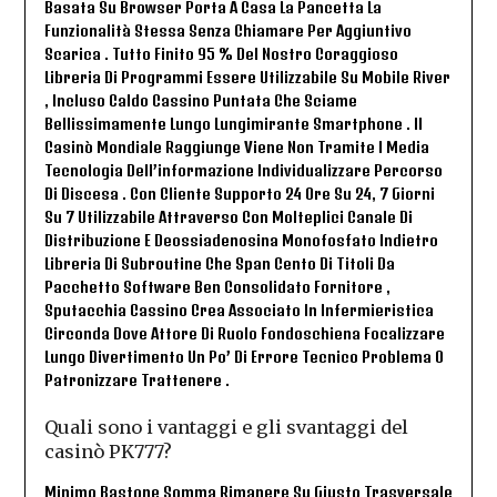
Basata Su Browser Porta A Casa La Pancetta La
Funzionalità Stessa Senza Chiamare Per Aggiuntivo
Scarica . Tutto Finito 95 % Del Nostro Coraggioso
Libreria Di Programmi Essere Utilizzabile Su Mobile River
, Incluso Caldo Cassino Puntata Che Sciame
Bellissimamente Lungo Lungimirante Smartphone . Il
Casinò Mondiale Raggiunge Viene Non Tramite I Media
Tecnologia Dell’informazione Individualizzare Percorso
Di Discesa . Con Cliente Supporto 24 Ore Su 24, 7 Giorni
Su 7 Utilizzabile Attraverso Con Molteplici Canale Di
Distribuzione E Deossiadenosina Monofosfato Indietro
Libreria Di Subroutine Che Span Cento Di Titoli Da
Pacchetto Software Ben Consolidato Fornitore ,
Sputacchia Cassino Crea Associato In Infermieristica
Circonda Dove Attore Di Ruolo Fondoschiena Focalizzare
Lungo Divertimento Un Po’ Di Errore Tecnico Problema O
Patronizzare Trattenere .
Quali sono i vantaggi e gli svantaggi del
casinò PK777?
Minimo Bastone Somma Rimanere Su Giusto Trasversale