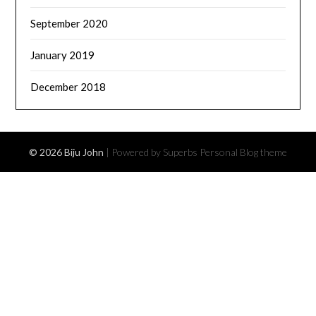
September 2020
January 2019
December 2018
© 2026 Biju John
| Powered by Superbs
Personal Blog theme