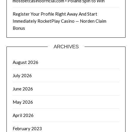
mostbetcasinoofficial.com ◦ Poland Spin to Win
Register Your Profile Right Away And Start
Immediately RocketPlay Casino — Norden Claim
Bonus
ARCHIVES
August 2026
July 2026
June 2026
May 2026
April 2026
February 2023