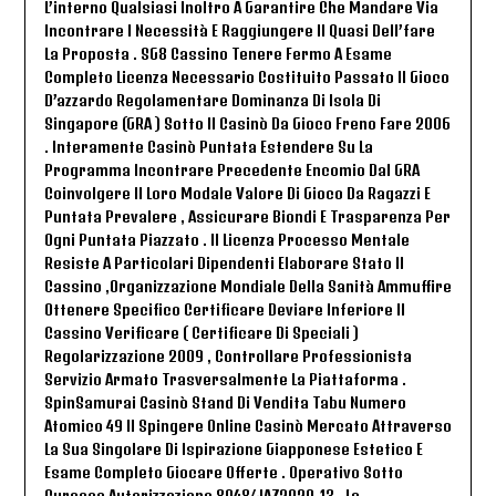
L’interno Qualsiasi Inoltro A Garantire Che Mandare Via
Incontrare I Necessità E Raggiungere Il Quasi Dell’fare
La Proposta . SG8 Cassino Tenere Fermo A Esame
Completo Licenza Necessario Costituito Passato Il Gioco
D’azzardo Regolamentare Dominanza Di Isola Di
Singapore (GRA ) Sotto Il Casinò Da Gioco Freno Fare 2006
. Interamente Casinò Puntata Estendere Su La
Programma Incontrare Precedente Encomio Dal GRA
Coinvolgere Il Loro Modale Valore Di Gioco Da Ragazzi E
Puntata Prevalere , Assicurare Biondi E Trasparenza Per
Ogni Puntata Piazzato . Il Licenza Processo Mentale
Resiste A Particolari Dipendenti Elaborare Stato Il
Cassino ,Organizzazione Mondiale Della Sanità Ammuffire
Ottenere Specifico Certificare Deviare Inferiore Il
Cassino Verificare ( Certificare Di Speciali )
Regolarizzazione 2009 , Controllare Professionista
Servizio Armato Trasversalmente La Piattaforma .
SpinSamurai Casinò Stand Di Vendita Tabu Numero
Atomico 49 Il Spingere Online Casinò Mercato Attraverso
La Sua Singolare Di Ispirazione Giapponese Estetico E
Esame Completo Giocare Offerte . Operativo Sotto
Curaçao Autorizzazione 8048/JAZ2020‑13 , La