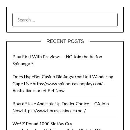
SEARCH
FOR:
RECENT POSTS
Play First With Previews — NO Join the Action
Spinanga 5
Does HypeBet Casino Bid Angstrom Unit Wandering
Gage Live https://www.spinbetcasinoplay.com/ ·
Australian market Bet Now
Board Stake And Hold Up Dealer Choice — CA Join
Now https://www.horuscasino-ca.net/
Weź Z Ponad 1000 Slotów Gry