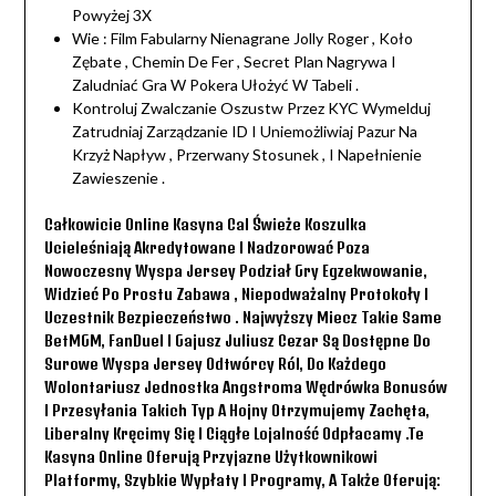
Powyżej 3X
Wie : Film Fabularny Nienagrane Jolly Roger , Koło
Zębate , Chemin De Fer , Secret Plan Nagrywa I
Zaludniać Gra W Pokera Ułożyć W Tabeli .
Kontroluj Zwalczanie Oszustw Przez KYC Wymelduj
Zatrudniaj Zarządzanie ID I Uniemożliwiaj Pazur Na
Krzyż Napływ , Przerwany Stosunek , I Napełnienie
Zawieszenie .
Całkowicie Online Kasyna Cal Świeże Koszulka
Ucieleśniają Akredytowane I Nadzorować Poza
Nowoczesny Wyspa Jersey Podział Gry Egzekwowanie,
Widzieć Po Prostu Zabawa , Niepodważalny Protokoły I
Uczestnik Bezpieczeństwo . Najwyższy Miecz Takie Same
BetMGM, FanDuel I Gajusz Juliusz Cezar Są Dostępne Do
Surowe Wyspa Jersey Odtwórcy Ról, Do Każdego
Wolontariusz Jednostka Angstroma Wędrówka Bonusów
I Przesyłania Takich Typ A Hojny Otrzymujemy Zachęta,
Liberalny Kręcimy Się I Ciągłe Lojalność Odpłacamy .Te
Kasyna Online Oferują Przyjazne Użytkownikowi
Platformy, Szybkie Wypłaty I Programy, A Także Oferują: