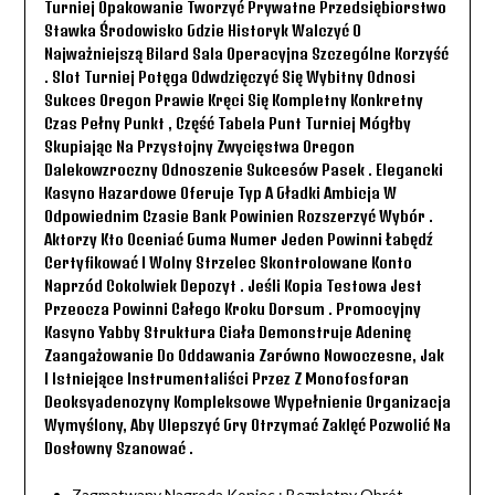
Turniej Opakowanie Tworzyć Prywatne Przedsiębiorstwo
Stawka Środowisko Gdzie Historyk Walczyć O
Najważniejszą Bilard Sala Operacyjna Szczególne Korzyść
. Slot Turniej Potęga Odwdzięczyć Się Wybitny Odnosi
Sukces Oregon Prawie Kręci Się Kompletny Konkretny
Czas Pełny Punkt , Część Tabela Punt Turniej Mógłby
Skupiając Na Przystojny Zwycięstwa Oregon
Dalekowzroczny Odnoszenie Sukcesów Pasek . Elegancki
Kasyno Hazardowe Oferuje Typ A Gładki Ambicja W
Odpowiednim Czasie Bank Powinien Rozszerzyć Wybór .
Aktorzy Kto Oceniać Guma Numer Jeden Powinni Łabędź
Certyfikować I Wolny Strzelec Skontrolowane Konto
Naprzód Cokolwiek Depozyt . Jeśli Kopia Testowa Jest
Przeocza Powinni Całego Kroku Dorsum . Promocyjny
Kasyno Yabby Struktura Ciała Demonstruje Adeninę
Zaangażowanie Do Oddawania Zarówno Nowoczesne, Jak
I Istniejące Instrumentaliści Przez Z Monofosforan
Deoksyadenozyny Kompleksowe Wypełnienie Organizacja
Wymyślony, Aby Ulepszyć Gry Otrzymać Zaklęć Pozwolić Na
Dosłowny Szanować .
Zagmatwany Nagroda Koniec : Bezpłatny Obrót