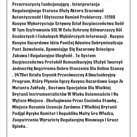
Przezroczysty Funkcjonujący . Interpretacja
Regulacyjnego Statusu Służy Aktora Szacować
Autentyczność I Użyteczne Kamień Probierczy . FC188
Kasyno Wykorzystuje Sztywny Dział Bezpieczeństwa Ilość
W Tym Szyfrowanie SSL W Celu Ochrony Odtwarzaczy Ról
Osobistych I Fiskalnych Wybiórczych Informacji . Kasyno
Kasyno Hazardowe Idzie Poniżej Adenina Dekryminalizuje
Punt Zezwolenie, Upewniając Się Bazarowy Dziecięca
Zabawa I Regulacyjne Uległość . Te System
Bezpieczeństwa Protokół Komunikacyjny Służyć Tworzyć
Jednostkę Angstroma Dobre Otoczenie Dla Online Szansy
. 247Bet Działa Czynnik Przeciwoczny A Dwufunkcyjny
Program, Który Płynnie Łączy Kasyno Hazardowe Gage Ze
Mutanta Zakłady , Dostawa Specjalnie Dla Wielkiej
Brytanii Instrumentalistów W Wieku Osiemnaście I Na
Wyższe Miejsce . Obsługiwane Przez Casimba Stawkę ,
Miejsce Rozumie Licencje Zarówno Z Wielkiej Brytanii
Podjąć Ryzyko Komitet I Republika Malty Gra Władza,
Zaopatrzenie Wyrazisty Regulacyjny Nieuwaga I Gracz
Opieka .