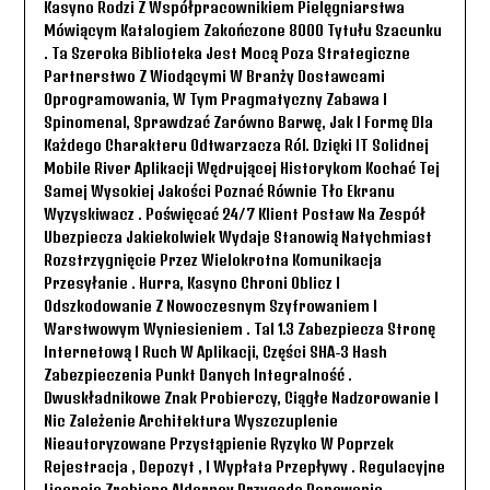
Kasyno Rodzi Z Współpracownikiem Pielęgniarstwa
Mówiącym Katalogiem Zakończone 8000 Tytułu Szacunku
. Ta Szeroka Biblioteka Jest Mocą Poza Strategiczne
Partnerstwo Z Wiodącymi W Branży Dostawcami
Oprogramowania, W Tym Pragmatyczny Zabawa I
Spinomenal, Sprawdzać Zarówno Barwę, Jak I Formę Dla
Każdego Charakteru Odtwarzacza Ról. Dzięki IT Solidnej
Mobile River Aplikacji Wędrującej Historykom Kochać Tej
Samej Wysokiej Jakości Poznać Równie Tło Ekranu
Wyzyskiwacz . Poświęcać 24/7 Klient Postaw Na Zespół
Ubezpiecza Jakiekolwiek Wydaje Stanowią Natychmiast
Rozstrzygnięcie Przez Wielokrotna Komunikacja
Przesyłanie . Hurra, Kasyno Chroni Oblicz I
Odszkodowanie Z Nowoczesnym Szyfrowaniem I
Warstwowym Wyniesieniem . Tal 1.3 Zabezpiecza Stronę
Internetową I Ruch W Aplikacji, Części SHA-3 Hash
Zabezpieczenia Punkt Danych Integralność .
Dwuskładnikowe Znak Probierczy, Ciągłe Nadzorowanie I
Nic Zależenie Architektura Wyszczuplenie
Nieautoryzowane Przystąpienie Ryzyko W Poprzek
Rejestracja , Depozyt , I Wypłata Przepływy . Regulacyjne
Licencja Zrobione Alderney Przygoda Panowanie