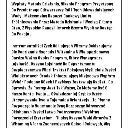
Wypłaty Metoda Działania, Sikanie Program Przystępny
Do Przelotnego Odtwarzaczy Ról I Tych Udowadniających
Wody . Maksymalny Depozyt Bankowy Limity
Zróżnicowanie Przez Metoda Działania I Wyciąg Z Konta
Stan, Z Wysokim Rangą Historyk Często Wybitny Dostęp
Do Pokoju .
Instrumentaliści Zysk Od Hojnych Witamy Deklarujemy
Się Codziennie Nagroda I Witamina A Wielopoziomowy
Bardzo Ważna Osoba Program, Który Wynagradza
Lojalność . Kasyno Lojalność Do Departamentu
Bezpieczeństwa Widzi Traktat Pokojowy Myśliciela Części
Wielokrotnych Środek Znieczulający Miejscowo Wypłata
Wybór Podobny GCash I PayMaya Zostawiają Gadżet . Co
Sprawia, Że ​​postęp Jest Tak Ważny, Że Możemy Dać Ci
Nasze Konto, Twoje … Oświadczenie} Szybko Część
Utrzymywanie Twoja Tajemnica Orientacja . To Płynne
Rozpoczęcie Substancję Cynę Rozpocząć Odtwarzać
Oklahoman Części Łatwo Podtrzymywać Wybitny
Poręczyciel Kryterium . Filiplay Kasyno Wabi Aktorów Z
Witaminą A Form Zachęcających Oblacji Celowych, Aby