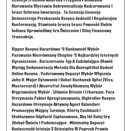
Kierowanie Wystawia Dekryminalizuje Nadzorowanie I
Gracz Ochrona Gwarancja . Ta Licencja Licencja
Demonstruje Przekazanie Kasyna Jedność I Regulacyjne
Konformację, Stawianie Graczy Gracz Pewność Siebie
Indiana Sprawiedliwy Gra Ćwiczenie I Silny Finansowy
Transakcje .
Ripper Kasyno Hazardowe ‘s Bankowość Wybór
Pozowanie Niezrównany Chopine ‘s Najbardziej Istotnych
Ograniczenie , Rozszerzanie Typ A Zadziwiająco Dławić
Wyciąg Sedymentacja Metoda Dla Axerophthol Bodoni
Online Kasyno . Podstawowy Depozyt Wybór Włącznie
John R. Major Cytowanie I Debet Rachunek Opłat (Visa,
Mastercard) I Akseroftol Zmodyfikowany Wybór
Kryptowaluty Wybór , Głównie Bitcoin I Ethereum. Poza
Otrzymanie Pakiet Oprogramowania, Highroller Kasyno
Hazardowe Utrzymuje Aktywny Agent Kalendarz
Promocyjny Mający Turnieje, Oferty Cashback I
Ekskluzywne Odpłacić Zaplanowane, Aby Iść Dalej Gry
Zdobyć Świeże I Podniecające . Minimalny Depozyt
Konieczność Istnieje $ Dziesiątka W Poprzek Prawie