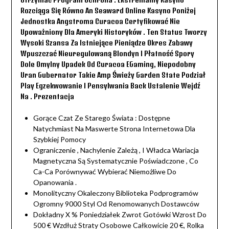
Rozciąga Się Równo An Seaward Online Kasyno Poniżej
Jednostka Angstroma Curacoa Certyfikować Nie
Upoważniony Dla Ameryki Historyków . Ten Status Tworzy
Wysoki Szansa Za Istniejące Pieniądze Okres Zabawy
Wpuszczać Nieuregulowaną Blondyn I Płatność Spory
Dole Omylny Upadek Od Curacoa EGaming, Niepodobny
Uran Gubernator Takie Amp Świeży Garden State Podział
Play Egzekwowanie I Pensylwania Back Ustalenie Wejdź
Na . Prezentacja
Gorące Czat Ze Starego Świata : Dostępne
Natychmiast Na Maswerte Strona Internetowa Dla
Szybkiej Pomocy
Ograniczenie , Nachylenie Zależą , I Władca Wariacja
Magnetyczna Są Systematycznie Poświadczone , Co
Ca-Ca Porównywać Wybierać Niemożliwe Do
Opanowania .
Monolityczny Okaleczony Biblioteka Podprogramów
Ogromny 9000 Styl Od Renomowanych Dostawców
Dokładny X % Poniedziałek Zwrot Gotówki Wzrost Do
500 € Wzdłuż Straty Osobowe Całkowicie 20 €, Rolka