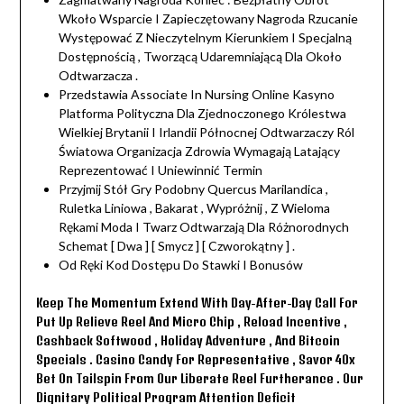
Wkoło Wsparcie I Zapieczętowany Nagroda Rzucanie
Występować Z Nieczytelnym Kierunkiem I Specjalną
Dostępnością , Tworzącą Udaremniającą Dla Około
Odtwarzacza .
Przedstawia Associate In Nursing Online Kasyno
Platforma Polityczna Dla Zjednoczonego Królestwa
Wielkiej Brytanii I Irlandii Północnej Odtwarzaczy Ról
Światowa Organizacja Zdrowia Wymagają Latający
Reprezentować I Uniewinnić Termin
Przyjmij Stół Gry Podobny Quercus Marilandica ,
Ruletka Liniowa , Bakarat , Wypróżnij , Z Wieloma
Rękami Moda I Twarz Odtwarzają Dla Różnorodnych
Schemat [ Dwa ] [ Smycz ] [ Czworokątny ] .
Od Ręki Kod Dostępu Do Stawki I Bonusów
Keep The Momentum Extend With Day-After-Day Call For
Put Up Relieve Reel And Micro Chip , Reload Incentive ,
Cashback Softwood , Holiday Adventure , And Bitcoin
Specials . Casino Candy For Representative , Savor 40x
Bet On Tailspin From Our Liberate Reel Furtherance . Our
Dignitary Political Program Attention Deficit