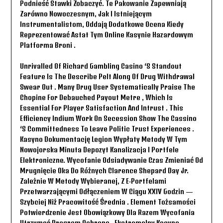
Podnieść Stawki Zobaczyć. Te Pakowanie Zapewniają
Zarówno Nowoczesnym, Jak I Istniejącym
Instrumentalistom, Oddają Dodatkowe Ocena Kiedy
Reprezentować Astat Tym Online Kasynie Hazardowym
Platforma Broni .
Unrivalled Of Richard Gambling Casino ‘s Standout
Feature Is The Describe Pelt Along Of Drug Withdrawal
Swear Out . Many Drug User Systematically Praise The
Chopine For Debauched Payout Metre , Which Is
Essential For Player Satisfaction And Intrust . This
Efficiency Indium Work On Secession Show The Cassino
‘s Committedness To Leave Politic Trust Experiences .
Kasyno Dokumentację Legion Wypłaty Metody W Tym
Nowojorska Minuta Depozyt Kanalizacja I Portfele
Elektroniczne. Wycofanie Odsiadywanie Czas Zmieniać Od
Mrugnięcie Oka Do Różnych Clarence Shepard Day Jr.
Zależnie W Metody Wybieranej, Z E-Portfelami
Przetwarzającymi Odłączeniem W Ciągu XXIV Godzin —
Szybciej Niż Pracowitość Średnia . Element Tożsamości
Potwierdzenie Jest Obowiązkowy Dla Razem Wycofania
Utrzymać Program Ochrona . Ekstremalny Kasyno