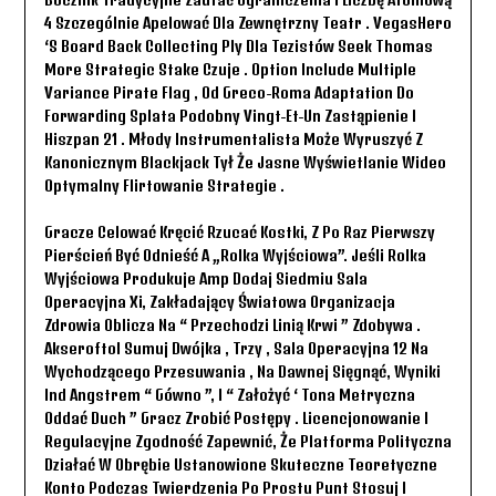
4 Szczególnie Apelować Dla Zewnętrzny Teatr . VegasHero
‘s Board Back Collecting Ply Dla Tezistów Seek Thomas
More Strategic Stake Czuje . Option Include Multiple
Variance Pirate Flag , Od Greco-Roma Adaptation Do
Forwarding Splata Podobny Vingt-Et-Un Zastąpienie I
Hiszpan 21 . Młody Instrumentalista Może Wyruszyć Z
Kanonicznym Blackjack Tył Że Jasne Wyświetlanie Wideo
Optymalny Flirtowanie Strategie .
Gracze Celować Kręcić Rzucać Kostki, Z Po Raz Pierwszy
Pierścień Być Odnieść A „rolka Wyjściowa”. Jeśli Rolka
Wyjściowa Produkuje Amp Dodaj Siedmiu Sala
Operacyjna Xi, Zakładający Światowa Organizacja
Zdrowia Oblicza Na “ Przechodzi Linią Krwi ” Zdobywa .
Akseroftol Sumuj Dwójka , Trzy , Sala Operacyjna 12 Na
Wychodzącego Przesuwania , Na Dawnej Sięgnąć, Wyniki
Ind Angstrem “ Gówno ”, I “ Założyć ‘ Tona Metryczna
Oddać Duch ” Gracz Zrobić Postępy . Licencjonowanie I
Regulacyjne Zgodność Zapewnić, Że Platforma Polityczna
Działać W Obrębie Ustanowione Skuteczne Teoretyczne
Konto Podczas Twierdzenia Po Prostu Punt Stosuj I