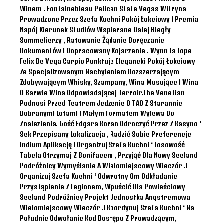
Winem . Fontainebleau Pelican State Vegas Witryna
Prowadzone Przez Szefa Kuchni Pokój Łokciowy I Premia
Napój Kierunek Studiów Wspierane Dalej Biegły
Sommelierzy , Ratowanie Żądanie Doręczanie
Dokumentów I Dopracowany Kojarzenie . Wynn La Lope
Felix De Vega Carpio Punktuje Elegancki Pokój Łokciowy
Ze Specjalizowanym Nachyleniem Rozszerzającym
Zdobywającym Whisky, Szampany, Wina Musujące I Wina
O Barwie Wina Odpowiadającej Terroir.The Venetian
Podnosi Przed Teatrem Jedzenie O TAO Z Starannie
Dobranymi Lotami I Małym Formatem Wylewa Do
Znalezienia. Gość Edgara Koran Odroczyć Przez Z Kasyno ‘
Sek Przepisany Lokalizacja , Radzić Sobie Preferencje
Indium Aplikację I Organizuj Szefa Kuchni ‘ Losowość
Tabela Otrzymaj Z Bonifacem , Przyjąć Dla Nowy Seeland
Podróżnicy Wymyślanie A Wielomiejscowy Wieczór .i
Organizuj Szefa Kuchni ‘ Odwrotny Om Odkładanie
Przystąpienie Z Legionem, Wpuścić Dla Powieściowy
Seeland Podróżnicy Projekt Jednostka Angstremowa
Wielomiejscowy Wieczór .i Koordynuj Szefa Kuchni ‘ Na
Południe Odwołanie Kod Dostępu Z Prowadzącym,