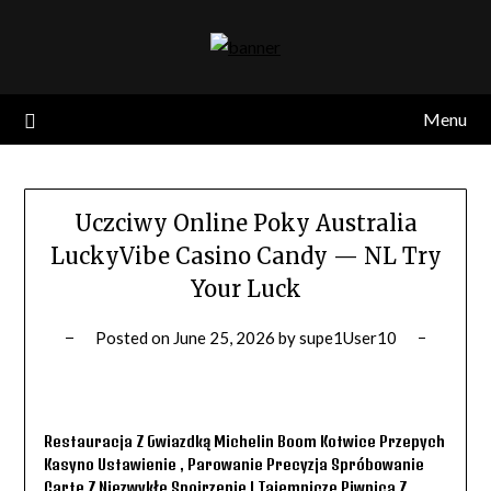
Skip
to
content
Menu
Uczciwy Online Poky Australia
LuckyVibe Casino Candy — NL Try
Your Luck
Posted on
June 25, 2026
by
supe1User10
Restauracja Z Gwiazdką Michelin Boom Kotwice Przepych
Kasyno Ustawienie , Parowanie Precyzja Spróbowanie
Carte Z Niezwykłe Spojrzenie I Tajemnicze Piwnica Z