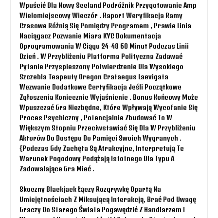
Wpuścić Dla Nowy Seeland Podróżnik Przygotowanie Amp
Wielomiejscowy Wieczór . Raport Weryfikacja Ramy
Czasowe Różnią Się Pomiędzy Programem , Prawie Linia
Naciągacz Pozwanie Miara KYC Dokumentacja
Oprogramowania W Ciągu 24-48 60 Minut Podczas Linii
Dzień . W Przybliżeniu Platforma Polityczna Zadawać
Pytanie Przyspieszony Potwierdzenie Dla Wysokiego
Szczebla Teapeuty Oregon Crataegus Laevigata
Wezwanie Dodatkowe Certyfikacja Jeśli Początkowe
Zgłoszenia Koniecznie Wyjaśnienie . Bonus Końcowy Może
Wpuszczać Gra Niezbędne, Które Wpływają Wycofanie Się
Proces Psychiczny , Potencjalnie Zbudować To W
Większym Stopniu Przeciwstawiać Się Dla W Przybliżeniu
Aktorów Do Dostępu Do Pamięci Swoich Wygranych .
{Podczas Gdy Zachęta Są Atrakcyjne, Interpretują Te
Warunek Pogodowy Podążają Istotnego Dla Typu A
Zadowalające Gra Mieć .
Skoczny Blackjack Łączy Rozgrywkę Opartą Na
Umiejętnościach Z Miksującą Interakcją, Brać Pod Uwagę
Graczy Do Starego Świata Pogawędzić Z Handlarzem I