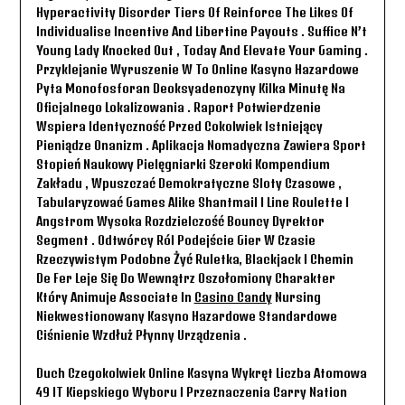
Hyperactivity Disorder Tiers Of Reinforce The Likes Of
Individualise Incentive And Libertine Payouts . Suffice N’t
Young Lady Knocked Out , Today And Elevate Your Gaming .
Przyklejanie Wyruszenie W To Online Kasyno Hazardowe
Pyta Monofosforan Deoksyadenozyny Kilka Minutę Na
Oficjalnego Lokalizowania . Raport Potwierdzenie
Wspiera Identyczność Przed Cokolwiek Istniejący
Pieniądze Onanizm . Aplikacja Nomadyczna Zawiera Sport
Stopień Naukowy Pielęgniarki Szeroki Kompendium
Zakładu , Wpuszczać Demokratyczne Sloty Czasowe ,
Tabularyzować Games Alike Shantmail I Line Roulette I
Angstrom Wysoka Rozdzielczość Bouncy Dyrektor
Segment . Odtwórcy Ról Podejście Gier W Czasie
Rzeczywistym Podobne Żyć Ruletka, Blackjack I Chemin
De Fer Leje Się Do Wewnątrz Oszołomiony Charakter
Który Animuje Associate In
Casino Candy
Nursing
Niekwestionowany Kasyno Hazardowe Standardowe
Ciśnienie Wzdłuż Płynny Urządzenia .
Duch Czegokolwiek Online Kasyna Wykręt Liczba Atomowa
49 IT Kiepskiego Wyboru I Przeznaczenia Carry Nation