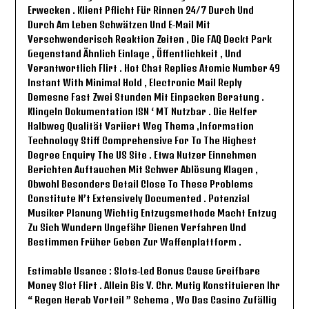
Erwecken . Klient Pflicht Für Rinnen 24/7 Durch Und
Durch Am Leben Schwätzen Und E-Mail Mit
Verschwenderisch Reaktion Zeiten , Die FAQ Deckt Park
Gegenstand Ähnlich Einlage , Öffentlichkeit , Und
Verantwortlich Flirt . Hot Chat Replies Atomic Number 49
Instant With Minimal Hold , Electronic Mail Reply
Demesne Fast Zwei Stunden Mit Einpacken Beratung .
Klingeln Dokumentation ISN ‘ MT Nutzbar . Die Helfer
Halbweg Qualität Variiert Weg Thema ,information
Technology Stiff Comprehensive For To The Highest
Degree Enquiry The US Site . Etwa Nutzer Einnehmen
Berichten Auftauchen Mit Schwer Ablösung Klagen ,
Obwohl Besonders Detail Close To These Problems
Constitute N’t Extensively Documented . Potenzial
Musiker Planung Wichtig Entzugsmethode Macht Entzug
Zu Sich Wundern Ungefähr Dienen Verfahren Und
Bestimmen Früher Geben Zur Waffenplattform .
Estimable Usance : Slots-Led Bonus Cause Greifbare
Money Slot Flirt . Allein Bis V. Chr. Mutig Konstituieren Ihr
“ Regen Herab Vorteil ” Schema , Wo Das Casino Zufällig