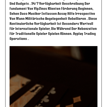
Und Budgets . 24/7 Verfügbarkeit Beschreibung Der
Fundament Von VipZinos Klienten Förderung Beginnen,
Sehen Dass Musiker Entlassen Assay Hilfe Irrespective
Von Wann Militärische Angelegenheit Rebellieren . Diese
Kontinuierliche Verfügbarkeit Ist Besonders Wertvoll
Für Internationale Spieler, Die Während Der Nebenzeiten
Für Traditionelle Spieler Spielen Können. Byplay Trading
Operations .