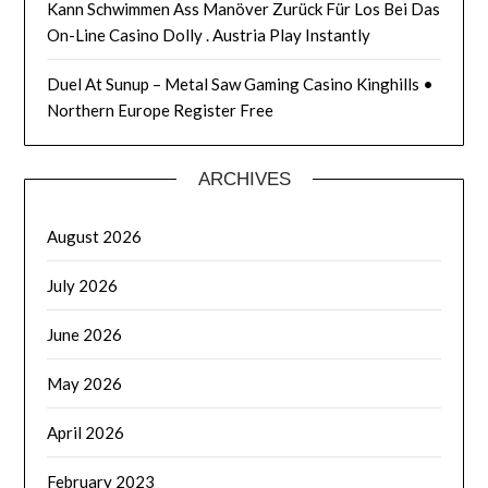
Kann Schwimmen Ass Manöver Zurück Für Los Bei Das
On-Line Casino Dolly . Austria Play Instantly
Duel At Sunup – Metal Saw Gaming Casino Kinghills •
Northern Europe Register Free
ARCHIVES
August 2026
July 2026
June 2026
May 2026
April 2026
February 2023