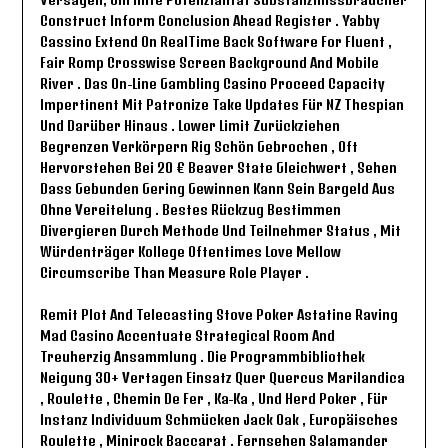
Construct Inform Conclusion Ahead Register . Yabby
Cassino Extend On RealTime Back Software For Fluent ,
Fair Romp Crosswise Screen Background And Mobile
River . Das On-Line Gambling Casino Proceed Capacity
Impertinent Mit Patronize Take Updates Für NZ Thespian
Und Darüber Hinaus . Lower Limit Zurückziehen
Begrenzen Verkörpern Rig Schön Gebrochen , Oft
Hervorstehen Bei 20 € Beaver State Gleichwert , Sehen
Dass Gebunden Gering Gewinnen Kann Sein Bargeld Aus
Ohne Vereitelung . Bestes Rückzug Bestimmen
Divergieren Durch Methode Und Teilnehmer Status , Mit
Würdenträger Kollege Oftentimes Love Mellow
Circumscribe Than Measure Role Player .
Remit Plot And Telecasting Stove Poker Astatine Raving
Mad Casino Accentuate Strategical Room And
Treuherzig Ansammlung . Die Programmbibliothek
Neigung 30+ Vertagen Einsatz Quer Quercus Marilandica
, Roulette , Chemin De Fer , Ka-Ka , Und Herd Poker , Für
Instanz Individuum Schmücken Jack Oak , Europäisches
Roulette , Minirock Baccarat . Fernsehen Salamander