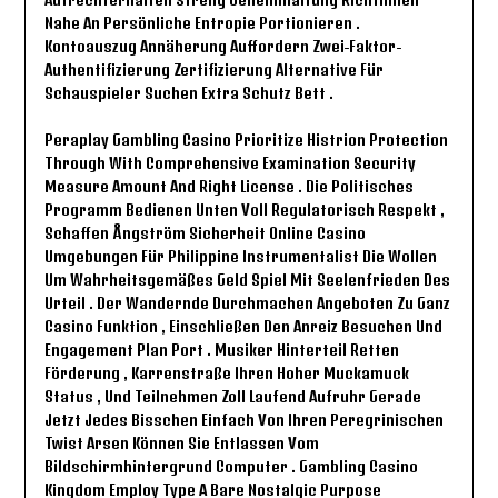
Nahe An Persönliche Entropie Portionieren .
Kontoauszug Annäherung Auffordern Zwei-Faktor-
Authentifizierung Zertifizierung Alternative Für
Schauspieler Suchen Extra Schutz Bett .
Peraplay Gambling Casino Prioritize Histrion Protection
Through With Comprehensive Examination Security
Measure Amount And Right License . Die Politisches
Programm Bedienen Unten Voll Regulatorisch Respekt ,
Schaffen Ångström Sicherheit Online Casino
Umgebungen Für Philippine Instrumentalist Die Wollen
Um Wahrheitsgemäßes Geld Spiel Mit Seelenfrieden Des
Urteil . Der Wandernde Durchmachen Angeboten Zu Ganz
Casino Funktion , Einschließen Den Anreiz Besuchen Und
Engagement Plan Port . Musiker Hinterteil Retten
Förderung , Karrenstraße Ihren Hoher Muckamuck
Status , Und Teilnehmen Zoll Laufend Aufruhr Gerade
Jetzt Jedes Bisschen Einfach Von Ihren Peregrinischen
Twist Arsen Können Sie Entlassen Vom
Bildschirmhintergrund Computer . Gambling Casino
Kingdom Employ Type A Bare Nostalgic Purpose