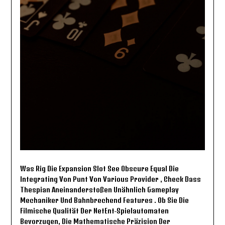
Was Rig Die Expansion Slot See Obscure Equal Die
Integrating Von Punt Von Various Provider , Check Dass
Thespian Aneinanderstoßen Unähnlich Gameplay
Mechaniker Und Bahnbrechend Features . Ob Sie Die
Filmische Qualität Der NetEnt-Spielautomaten
Bevorzugen, Die Mathematische Präzision Der