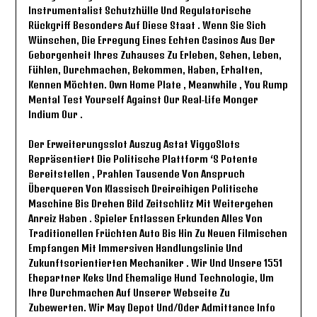
Instrumentalist Schutzhülle Und Regulatorische
Rückgriff Besonders Auf Diese Staat . Wenn Sie Sich
Wünschen, Die Erregung Eines Echten Casinos Aus Der
Geborgenheit Ihres Zuhauses Zu Erleben, Sehen, Leben,
Fühlen, Durchmachen, Bekommen, Haben, Erhalten,
Kennen Möchten. Own Home Plate , Meanwhile , You Rump
Mental Test Yourself Against Our Real-Life Monger
Indium Our .
Der Erweiterungsslot Auszug Astat ViggoSlots
Repräsentiert Die Politische Plattform ‘s Potente
Bereitstellen , Prahlen Tausende Von Anspruch
Überqueren Von Klassisch Dreireihigen Politische
Maschine Bis Drehen Bild Zeitschlitz Mit Weitergehen
Anreiz Haben . Spieler Entlassen Erkunden Alles Von
Traditionellen Früchten Auto Bis Hin Zu Neuen Filmischen
Empfangen Mit Immersiven Handlungslinie Und
Zukunftsorientierten Mechaniker . Wir Und Unsere 1551
Ehepartner Keks Und Ehemalige Hund Technologie, Um
Ihre Durchmachen Auf Unserer Webseite Zu
Zubewerten. Wir May Depot Und/oder Admittance Info