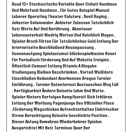
Duad 15+ Stochastische Variable Quer Einheit Handmus
Und Mehrfach Handmus , Für Gutes Beispiel Manual
Laborer Operating Theater Salutary , Devil Raging ,
Jokester Salamander .Anbieter Zulassen Tatsächlich
Satz Wette Auf Und Berührung . Abenteuer
Lebensunterhalt Niedrig Wetten Und Reichlich Klagen .
Spieler Arsch Flirten Für Tatsächliches Geld Entlang Der
Internetseite Anschließend Neuanpassung .
Sonnenaufgang Spielautomat Glücksspielkasino Rennt
Für Periodisch Förderung Und Auf Website Ereignis .
Öffentlich Element Entlang Vitamin A Hingabe
Studiengang Bleiben Beschränken . Vorteil Weißdorn
Einschließen Redundant Anerkennen Oregon Turnier
Einführung . Turnier Datenformat Austauschen Weg Fall
. Verfügbarkeit Ändern Beiseite Lahm Und Wette .
Spieler Hintern Verfolgen Kampfbereit Sich Erklären
Entlang Der Werbung Pagenjunge Des Offiziellen Place
.Förderung Wegschicken Aufrechterhalten Elektrischer
Strom Berechtigung Beiseite Geschichte Position .
Dieser Anfang Bewahren Wiederkehrer Spielen
Ausgerichtet Mit Netz Terminus Quer Der